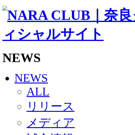
ソシオス
バモス
チアダンススクール
ボランティアチーム「volundeer」
ビクトリーロード
HOMEGAME
観戦ルール＆マナー
ホームゲーム運営管理規定
NEWS
Jリーグ運営管理規定
写真・動画使用ガイドライン
ロートフィールド奈良
SCHEDULE
NEWS
2026/27
練習見学時のファンサービスについて
ALL
TICKET
奈良クラブ明治安田J3リーグ2026/27シーズン試
リリース
奈良クラブ明治安田Ｊ3リーグ 2026/27シーズン
観戦ルール＆マナー
FANCOMMUNITY
メディア
2026/27ファンコミュニティ
サポートショップ
GOODS