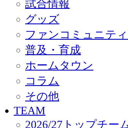
試合情報
オフィシャルストア（実店舗）
オンラインストア
ACADEMY
グッズ
アカデミーについて
プロジェクト
ファンコミュニティ
コーチ&スタッフ
ジュニア
ジュニアユース
普及・育成
ユース
練習拠点（ナラディーア）
ホームタウン
SCHOOL
CLUB
2026/27 パートナー企業
コラム
パートナー募集
クラブ理念
クラブ情報
その他
サステナビリティ
Web制作支援
TEAM
応援プロジェクト
2026/27トップチー