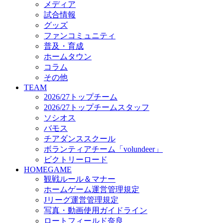
メディア
ビクトリーロード
試合情報
HOMEGAME
グッズ
観戦ルール＆マナー
ファンコミュニティ
ホームゲーム運営管理規定
普及・育成
Jリーグ運営管理規定
ホームタウン
写真・動画使用ガイドライン
コラム
ロートフィールド奈良
その他
SCHEDULE
TEAM
2026/27
2026/27トップチーム
練習見学時のファンサービスについて
2026/27トップチームスタッフ
TICKET
ソシオス
奈良クラブ明治安田J3リーグ2026/27シーズン試
バモス
奈良クラブ明治安田Ｊ3リーグ 2026/27シーズン
チアダンススクール
観戦ルール＆マナー
FANCOMMUNITY
ボランティアチーム「volundeer」
2026/27ファンコミュニティ
ビクトリーロード
サポートショップ
HOMEGAME
GOODS
観戦ルール＆マナー
オフィシャルストア（実店舗）
ホームゲーム運営管理規定
オンラインストア
Jリーグ運営管理規定
ACADEMY
写真・動画使用ガイドライン
アカデミーについて
ロートフィールド奈良