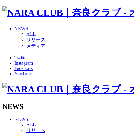
NEWS
ALL
リリース
メディア
試合情報
Twitter
グッズ
Instagram
ファンコミュニティ
Facebook
普及・育成
YouTube
ホームタウン
コラム
その他
TEAM
2026/27トップチーム
NEWS
2026/27トップチームスタッフ
ソシオス
NEWS
バモス
ALL
チアダンススクール
リリース
ボランティアチーム「volundeer」