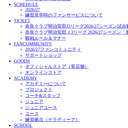
プロジェクト
SCHEDULE
コーチ&スタッフ
2026/27
練習見学時のファンサービスについて
ジュニア
TICKET
ジュニアユース
奈良クラブ明治安田J3リーグ2026/27シーズン試
ユース
奈良クラブ明治安田Ｊ3リーグ 2026/27シーズン
練習拠点（ナラディーア）
観戦ルール＆マナー
SCHOOL
FANCOMMUNITY
CLUB
2026/27ファンコミュニティ
2026/27 パートナー企業
サポートショップ
パートナー募集
GOODS
クラブ理念
オフィシャルストア（実店舗）
クラブ情報
オンラインストア
サステナビリティ
ACADEMY
Web制作支援
アカデミーについて
応援プロジェクト
プロジェクト
コーチ&スタッフ
ジュニア
ジュニアユース
ユース
練習拠点（ナラディーア）
SCHOOL