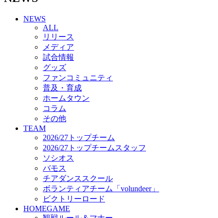
チアダンススクール
NEWS
ボランティアチーム「volundeer」
ALL
ビクトリーロード
リリース
HOMEGAME
メディア
観戦ルール＆マナー
試合情報
ホームゲーム運営管理規定
グッズ
Jリーグ運営管理規定
ファンコミュニティ
写真・動画使用ガイドライン
普及・育成
ロートフィールド奈良
ホームタウン
SCHEDULE
コラム
2026/27
練習見学時のファンサービスについて
その他
TICKET
TEAM
奈良クラブ明治安田J3リーグ2026/27シーズン試
2026/27トップチーム
合観戦チケット
2026/27トップチームスタッフ
奈良クラブ明治安田Ｊ3リーグ 2026/27シーズン
ソシオス
「鹿パス」
バモス
観戦ルール＆マナー
チアダンススクール
FANCOMMUNITY
ボランティアチーム「volundeer」
2026/27ファンコミュニティ
ビクトリーロード
サポートショップ
HOMEGAME
GOODS
観戦ルール＆マナー