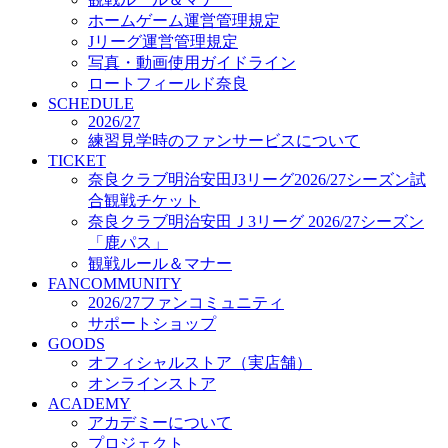
オフィシャルストア（実店舗）
ホームゲーム運営管理規定
オンラインストア
Jリーグ運営管理規定
ACADEMY
写真・動画使用ガイドライン
アカデミーについて
ロートフィールド奈良
プロジェクト
SCHEDULE
コーチ&スタッフ
2026/27
ジュニア
練習見学時のファンサービスについて
ジュニアユース
TICKET
奈良クラブ明治安田J3リーグ2026/27シーズン試
ユース
合観戦チケット
練習拠点（ナラディーア）
奈良クラブ明治安田Ｊ3リーグ 2026/27シーズン
SCHOOL
CLUB
「鹿パス」
2026/27 パートナー企業
観戦ルール＆マナー
パートナー募集
FANCOMMUNITY
クラブ理念
2026/27ファンコミュニティ
クラブ情報
サポートショップ
サステナビリティ
GOODS
オフィシャルストア（実店舗）
Web制作支援
オンラインストア
応援プロジェクト
ACADEMY
アカデミーについて
プロジェクト