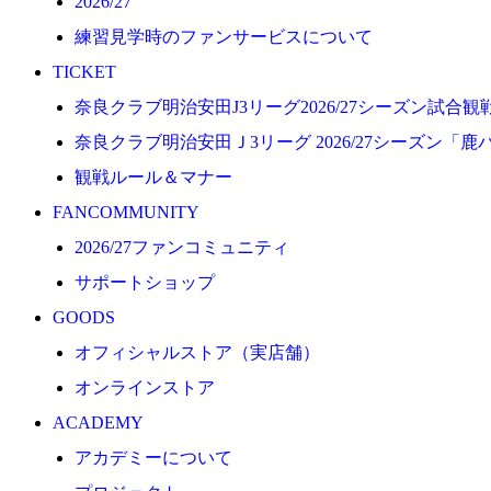
2026/27
プロジェクト
練習見学時のファンサービスについて
コーチ&スタッフ
TICKET
ジュニア
奈良クラブ明治安田J3リーグ2026/27シーズン試合
ジュニアユース
奈良クラブ明治安田Ｊ3リーグ 2026/27シーズン「鹿
ユース
観戦ルール＆マナー
練習拠点（ナラディーア）
FANCOMMUNITY
SCHOOL
2026/27ファンコミュニティ
CLUB
サポートショップ
2026/27 パートナー企業
GOODS
パートナー募集
オフィシャルストア（実店舗）
クラブ理念
オンラインストア
クラブ情報
ACADEMY
サステナビリティ
アカデミーについて
Web制作支援