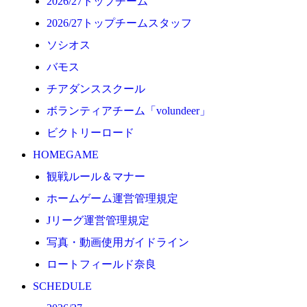
2026/27トップチーム
2026/27
2026/27トップチームスタッフ
練習見学時のファンサービスについて
ソシオス
TICKET
バモス
奈良クラブ明治安田J3リーグ2026/27シーズン試合
チアダンススクール
奈良クラブ明治安田Ｊ3リーグ 2026/27シーズン「鹿
ボランティアチーム「volundeer」
観戦ルール＆マナー
ビクトリーロード
FANCOMMUNITY
HOMEGAME
2026/27ファンコミュニティ
観戦ルール＆マナー
サポートショップ
ホームゲーム運営管理規定
GOODS
Jリーグ運営管理規定
オフィシャルストア（実店舗）
写真・動画使用ガイドライン
オンラインストア
ロートフィールド奈良
ACADEMY
SCHEDULE
アカデミーについて