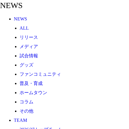
NEWS
2026/27トップチーム
2026/27トップチームスタッフ
NEWS
ソシオス
ALL
バモス
リリース
チアダンススクール
メディア
ボランティアチーム「volundeer」
試合情報
ビクトリーロード
グッズ
HOMEGAME
ファンコミュニティ
観戦ルール＆マナー
普及・育成
ホームゲーム運営管理規定
ホームタウン
Jリーグ運営管理規定
コラム
写真・動画使用ガイドライン
その他
ロートフィールド奈良
TEAM
SCHEDULE