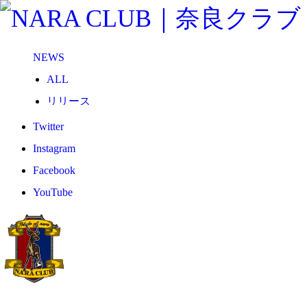
NEWS
ALL
リリース
メディア
Twitter
試合情報
Instagram
グッズ
Facebook
ファンコミュニティ
YouTube
普及・育成
ホームタウン
コラム
その他
TEAM