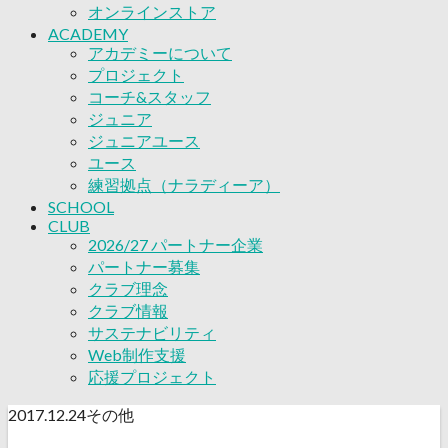
応援プロジェクト
オンラインストア
ACADEMY
アカデミーについて
プロジェクト
コーチ&スタッフ
ジュニア
ジュニアユース
ユース
練習拠点（ナラディーア）
SCHOOL
CLUB
2026/27 パートナー企業
パートナー募集
クラブ理念
クラブ情報
サステナビリティ
Web制作支援
応援プロジェクト
2017.12.24
その他