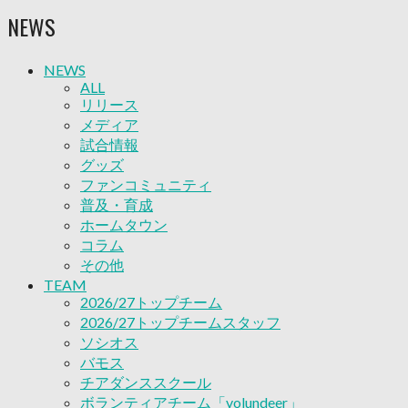
ソシオス
NEWS
バモス
チアダンススクール
ボランティアチーム「volundeer」
NEWS
ビクトリーロード
ALL
HOMEGAME
リリース
観戦ルール＆マナー
メディア
ホームゲーム運営管理規定
試合情報
Jリーグ運営管理規定
グッズ
写真・動画使用ガイドライン
ファンコミュニティ
ロートフィールド奈良
普及・育成
SCHEDULE
ホームタウン
2026/27
コラム
練習見学時のファンサービスについて
その他
TICKET
TEAM
奈良クラブ明治安田J3リーグ2026/27シーズン試
2026/27トップチーム
合観戦チケット
2026/27トップチームスタッフ
奈良クラブ明治安田Ｊ3リーグ 2026/27シーズン
ソシオス
「鹿パス」
バモス
観戦ルール＆マナー
チアダンススクール
FANCOMMUNITY
ボランティアチーム「volundeer」