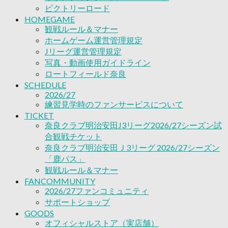
2026/27ファンコミュニティ
ビクトリーロード
サポートショップ
HOMEGAME
GOODS
観戦ルール＆マナー
オフィシャルストア（実店舗）
ホームゲーム運営管理規定
オンラインストア
Jリーグ運営管理規定
ACADEMY
写真・動画使用ガイドライン
アカデミーについて
ロートフィールド奈良
プロジェクト
SCHEDULE
コーチ&スタッフ
2026/27
ジュニア
練習見学時のファンサービスについて
ジュニアユース
TICKET
ユース
奈良クラブ明治安田J3リーグ2026/27シーズン試
練習拠点（ナラディーア）
合観戦チケット
SCHOOL
奈良クラブ明治安田Ｊ3リーグ 2026/27シーズン
CLUB
「鹿パス」
2026/27 パートナー企業
観戦ルール＆マナー
パートナー募集
FANCOMMUNITY
クラブ理念
2026/27ファンコミュニティ
クラブ情報
サポートショップ
サステナビリティ
GOODS
Web制作支援
オフィシャルストア（実店舗）