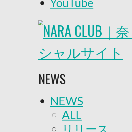
YouTube
2026/27トップチーム
2026/27トップチームスタッフ
ソシオス
バモス
チアダンススクール
ボランティアチーム「volundeer
ビクトリーロード
HOMEGAME
観戦ルール＆マナー
ホームゲーム運営管理規定
Jリーグ運営管理規定
NEWS
写真・動画使用ガイドライン
ロートフィールド奈良
SCHEDULE
2026/27
NEWS
練習見学時のファンサービスに
TICKET
奈良クラブ明治安田J3リーグ202
ALL
奈良クラブ明治安田Ｊ3リーグ 20
観戦ルール＆マナー
リリース
FANCOMMUNITY