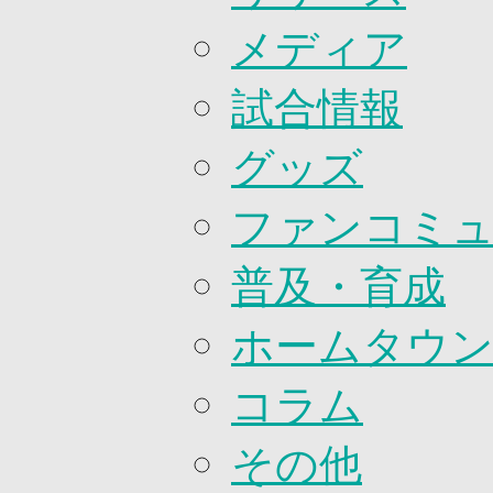
2026/27ファンコミュニティ
メディア
サポートショップ
GOODS
オフィシャルストア（実店舗）
試合情報
オンラインストア
ACADEMY
グッズ
アカデミーについて
プロジェクト
コーチ&スタッフ
ファンコミ
ジュニア
ジュニアユース
普及・育成
ユース
練習拠点（ナラディーア）
SCHOOL
ホームタウ
CLUB
2026/27 パートナー企業
パートナー募集
コラム
クラブ理念
クラブ情報
その他
サステナビリティ
Web制作支援