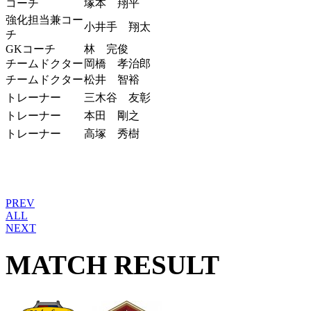
コーチ
塚本 翔平
強化担当兼コー
小井手 翔太
チ
GKコーチ
林 完俊
チームドクター
岡橋 孝治郎
チームドクター
松井 智裕
トレーナー
三木谷 友彰
トレーナー
本田 剛之
トレーナー
高塚 秀樹
PREV
ALL
NEXT
MATCH RESULT