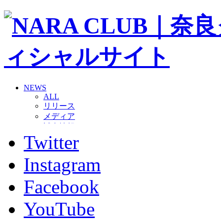
NEWS
ALL
リリース
メディア
試合情報
Twitter
グッズ
ファンコミュニティ
普及・育成
Instagram
ホームタウン
コラム
Facebook
その他
TEAM
YouTube
2026/27トップチーム
2026/27トップチームスタッフ