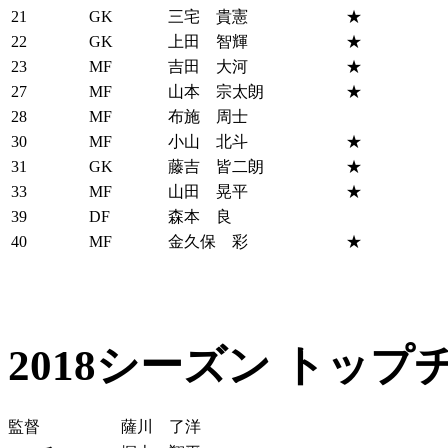
21
GK
三宅 貴憲
★
22
GK
上田 智輝
★
23
MF
吉田 大河
★
27
MF
山本 宗太朗
★
28
MF
布施 周士
30
MF
小山 北斗
★
31
GK
藤吉 皆二朗
★
33
MF
山田 晃平
★
39
DF
森本 良
40
MF
金久保 彩
★
2018シーズン トップ
監督
薩川 了洋