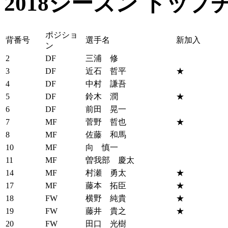
2018シーズン トップ
ポジショ
背番号
選手名
新加入
ン
2
DF
三浦 修
3
DF
近石 哲平
★
4
DF
中村 謙吾
5
DF
鈴木 潤
★
6
DF
前田 晃一
7
MF
菅野 哲也
★
8
MF
佐藤 和馬
10
MF
向 慎一
11
MF
曽我部 慶太
14
MF
村瀬 勇太
★
17
MF
藤本 拓臣
★
18
FW
横野 純貴
★
19
FW
藤井 貴之
★
20
FW
田口 光樹