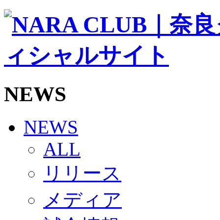
ソシオス
バモス
チアダンススクール
ボランティアチーム「volundeer」
ビクトリーロード
HOMEGAME
観戦ルール＆マナー
ホームゲーム運営管理規定
NEWS
Jリーグ運営管理規定
写真・動画使用ガイドライン
ロートフィールド奈良
SCHEDULE
NEWS
2026/27
練習見学時のファンサービスについて
ALL
TICKET
奈良クラブ明治安田J3リーグ2026/27シーズン試
リリース
奈良クラブ明治安田Ｊ3リーグ 2026/27シーズン
観戦ルール＆マナー
FANCOMMUNITY
メディア
2026/27ファンコミュニティ
サポートショップ
GOODS