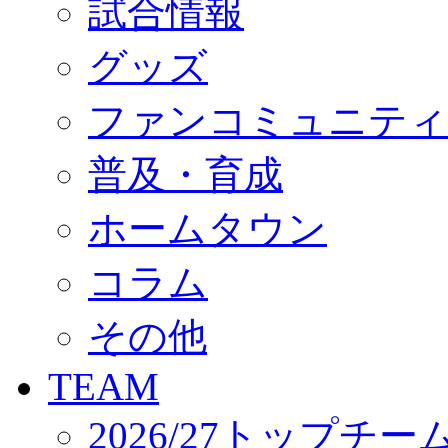
試合情報
オフィシャルストア（実店舗）
オンラインストア
ACADEMY
グッズ
アカデミーについて
プロジェクト
ファンコミュニティ
コーチ&スタッフ
ジュニア
ジュニアユース
普及・育成
ユース
練習拠点（ナラディーア）
ホームタウン
SCHOOL
CLUB
2026/27 パートナー企業
コラム
パートナー募集
クラブ理念
クラブ情報
その他
サステナビリティ
Web制作支援
TEAM
応援プロジェクト
2026/27トップチー