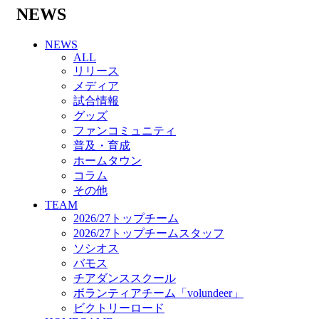
バモス
NEWS
チアダンススクール
ボランティアチーム「volundeer」
NEWS
ビクトリーロード
ALL
HOMEGAME
リリース
観戦ルール＆マナー
メディア
ホームゲーム運営管理規定
試合情報
Jリーグ運営管理規定
グッズ
写真・動画使用ガイドライン
ファンコミュニティ
ロートフィールド奈良
普及・育成
SCHEDULE
ホームタウン
2026/27
コラム
練習見学時のファンサービスについて
その他
TICKET
TEAM
奈良クラブ明治安田J3リーグ2026/27シーズン
2026/27トップチーム
試合観戦チケット
2026/27トップチームスタッフ
奈良クラブ明治安田Ｊ3リーグ 2026/27シーズ
ソシオス
ン「鹿パス」
バモス
観戦ルール＆マナー
チアダンススクール
FANCOMMUNITY
ボランティアチーム「volundeer」
2026/27ファンコミュニティ
ビクトリーロード
サポートショップ