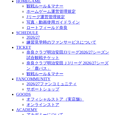
HOMEGAME
GOODS
観戦ルール＆マナー
オフィシャルストア（実店舗）
ホームゲーム運営管理規定
オンラインストア
ACADEMY
Jリーグ運営管理規定
アカデミーについて
写真・動画使用ガイドライン
プロジェクト
ロートフィールド奈良
コーチ&スタッフ
SCHEDULE
2026/27
ジュニア
練習見学時のファンサービスについて
ジュニアユース
TICKET
ユース
奈良クラブ明治安田J3リーグ2026/27シーズン
練習拠点（ナラディーア）
試合観戦チケット
SCHOOL
奈良クラブ明治安田Ｊ3リーグ 2026/27シーズ
CLUB
ン「鹿パス」
2026/27 パートナー企業
観戦ルール＆マナー
パートナー募集
FANCOMMUNITY
クラブ理念
2026/27ファンコミュニティ
クラブ情報
サポートショップ
サステナビリティ
GOODS
Web制作支援
オフィシャルストア（実店舗）
応援プロジェクト
オンラインストア
ACADEMY
アカデミーについて