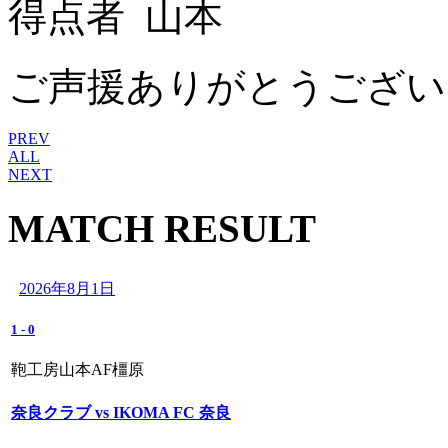
得点者 山本
ご声援ありがとうござい
PREV
ALL
NEXT
MATCH RESULT
2026年8月1日
1
-
0
鞄工房山本AF橿原
奈良クラブ vs IKOMA FC 奈良