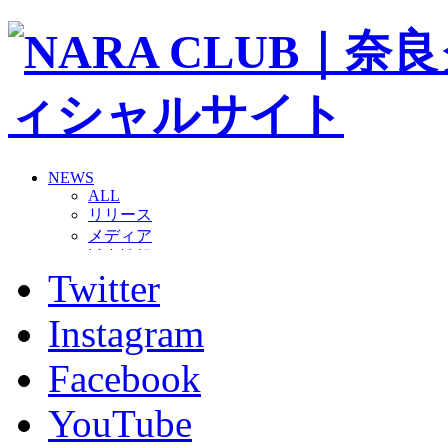
NEWS
ALL
リリース
メディア
試合情報
Twitter
グッズ
ファンコミュニティ
普及・育成
Instagram
ホームタウン
コラム
Facebook
その他
TEAM
YouTube
2026/27トップチーム
2026/27トップチームスタッフ