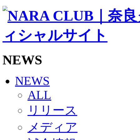
ソシオス
バモス
チアダンススクール
ボランティアチーム「volundeer」
ビクトリーロード
HOMEGAME
観戦ルール＆マナー
ホームゲーム運営管理規定
NEWS
Jリーグ運営管理規定
写真・動画使用ガイドライン
ロートフィールド奈良
SCHEDULE
NEWS
2026/27
練習見学時のファンサービスについて
ALL
TICKET
奈良クラブ明治安田J3リーグ2026/27シーズン試
リリース
奈良クラブ明治安田Ｊ3リーグ 2026/27シーズン
観戦ルール＆マナー
FANCOMMUNITY
メディア
2026/27ファンコミュニティ
サポートショップ
GOODS