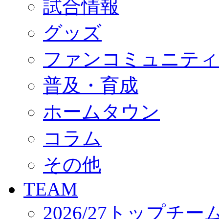
試合情報
オフィシャルストア（実店舗）
オンラインストア
ACADEMY
グッズ
アカデミーについて
プロジェクト
ファンコミュニティ
コーチ&スタッフ
ジュニア
ジュニアユース
普及・育成
ユース
練習拠点（ナラディーア）
ホームタウン
SCHOOL
CLUB
2026/27 パートナー企業
コラム
パートナー募集
クラブ理念
クラブ情報
その他
サステナビリティ
Web制作支援
TEAM
応援プロジェクト
2026/27トップチー