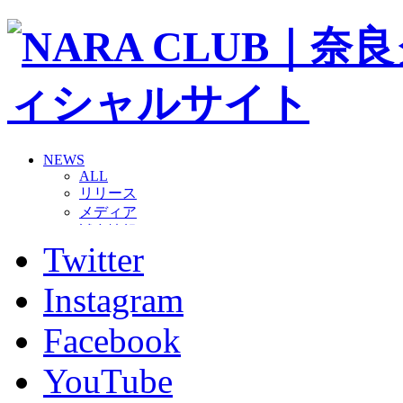
NEWS
ALL
リリース
メディア
試合情報
Twitter
グッズ
ファンコミュニティ
普及・育成
Instagram
ホームタウン
コラム
Facebook
その他
TEAM
YouTube
2026/27トップチーム
2026/27トップチームスタッフ