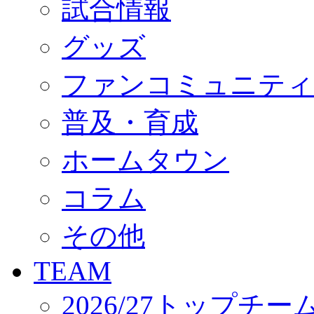
試合情報
オフィシャルストア（実店舗）
オンラインストア
ACADEMY
グッズ
アカデミーについて
プロジェクト
ファンコミュニティ
コーチ&スタッフ
ジュニア
ジュニアユース
普及・育成
ユース
練習拠点（ナラディーア）
ホームタウン
SCHOOL
CLUB
2026/27 パートナー企業
コラム
パートナー募集
クラブ理念
クラブ情報
その他
サステナビリティ
Web制作支援
TEAM
応援プロジェクト
2026/27トップチー