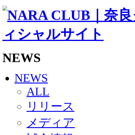
ソシオス
バモス
チアダンススクール
ボランティアチーム「volundeer」
ビクトリーロード
HOMEGAME
観戦ルール＆マナー
ホームゲーム運営管理規定
NEWS
Jリーグ運営管理規定
写真・動画使用ガイドライン
ロートフィールド奈良
SCHEDULE
NEWS
2026/27
練習見学時のファンサービスについて
ALL
TICKET
奈良クラブ明治安田J3リーグ2026/27シーズン試
リリース
奈良クラブ明治安田Ｊ3リーグ 2026/27シーズン
観戦ルール＆マナー
FANCOMMUNITY
メディア
2026/27ファンコミュニティ
サポートショップ
GOODS