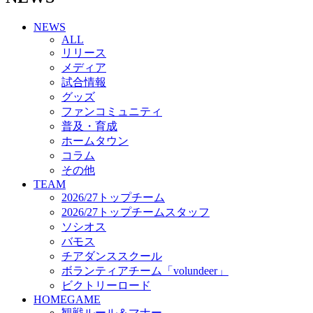
チアダンススクール
NEWS
ボランティアチーム「volundeer」
ALL
ビクトリーロード
リリース
HOMEGAME
メディア
観戦ルール＆マナー
試合情報
ホームゲーム運営管理規定
グッズ
Jリーグ運営管理規定
ファンコミュニティ
写真・動画使用ガイドライン
普及・育成
ロートフィールド奈良
ホームタウン
SCHEDULE
コラム
2026/27
練習見学時のファンサービスについて
その他
TICKET
TEAM
奈良クラブ明治安田J3リーグ2026/27シーズン試
2026/27トップチーム
合観戦チケット
2026/27トップチームスタッフ
奈良クラブ明治安田Ｊ3リーグ 2026/27シーズン
ソシオス
「鹿パス」
バモス
観戦ルール＆マナー
チアダンススクール
FANCOMMUNITY
ボランティアチーム「volundeer」
2026/27ファンコミュニティ
ビクトリーロード
サポートショップ
HOMEGAME
GOODS
観戦ルール＆マナー