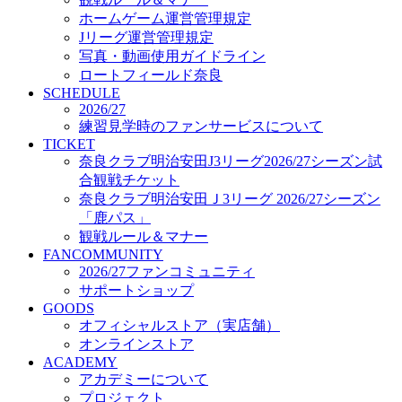
オフィシャルストア（実店舗）
ホームゲーム運営管理規定
オンラインストア
Jリーグ運営管理規定
ACADEMY
写真・動画使用ガイドライン
アカデミーについて
ロートフィールド奈良
プロジェクト
SCHEDULE
コーチ&スタッフ
2026/27
ジュニア
練習見学時のファンサービスについて
ジュニアユース
TICKET
奈良クラブ明治安田J3リーグ2026/27シーズン試
ユース
合観戦チケット
練習拠点（ナラディーア）
奈良クラブ明治安田Ｊ3リーグ 2026/27シーズン
SCHOOL
CLUB
「鹿パス」
2026/27 パートナー企業
観戦ルール＆マナー
パートナー募集
FANCOMMUNITY
クラブ理念
2026/27ファンコミュニティ
クラブ情報
サポートショップ
サステナビリティ
GOODS
オフィシャルストア（実店舗）
Web制作支援
オンラインストア
応援プロジェクト
ACADEMY
アカデミーについて
プロジェクト