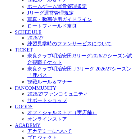
オフィシャルストア（実店舗）
ホームゲーム運営管理規定
オンラインストア
Jリーグ運営管理規定
ACADEMY
写真・動画使用ガイドライン
アカデミーについて
ロートフィールド奈良
プロジェクト
SCHEDULE
コーチ&スタッフ
2026/27
ジュニア
練習見学時のファンサービスについて
ジュニアユース
TICKET
奈良クラブ明治安田J3リーグ2026/27シーズン試
ユース
合観戦チケット
練習拠点（ナラディーア）
奈良クラブ明治安田Ｊ3リーグ 2026/27シーズン
SCHOOL
CLUB
「鹿パス」
2026/27 パートナー企業
観戦ルール＆マナー
パートナー募集
FANCOMMUNITY
クラブ理念
2026/27ファンコミュニティ
クラブ情報
サポートショップ
サステナビリティ
GOODS
オフィシャルストア（実店舗）
Web制作支援
オンラインストア
応援プロジェクト
ACADEMY
アカデミーについて
プロジェクト