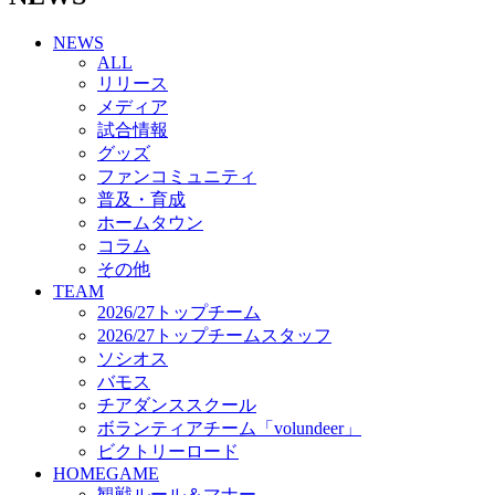
チアダンススクール
NEWS
ボランティアチーム「volundeer」
ALL
ビクトリーロード
リリース
HOMEGAME
メディア
観戦ルール＆マナー
試合情報
ホームゲーム運営管理規定
グッズ
Jリーグ運営管理規定
ファンコミュニティ
写真・動画使用ガイドライン
普及・育成
ロートフィールド奈良
ホームタウン
SCHEDULE
コラム
2026/27
練習見学時のファンサービスについて
その他
TICKET
TEAM
奈良クラブ明治安田J3リーグ2026/27シーズン試
2026/27トップチーム
合観戦チケット
2026/27トップチームスタッフ
奈良クラブ明治安田Ｊ3リーグ 2026/27シーズン
ソシオス
「鹿パス」
バモス
観戦ルール＆マナー
チアダンススクール
FANCOMMUNITY
ボランティアチーム「volundeer」
2026/27ファンコミュニティ
ビクトリーロード
サポートショップ
HOMEGAME
GOODS
観戦ルール＆マナー