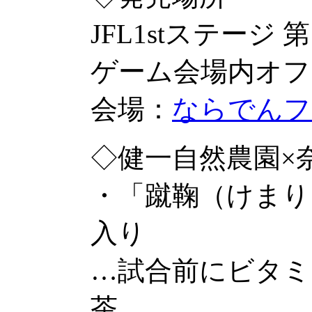
JFL1stステージ
ゲーム会場内オフ
会場：
ならでんフ
◇健一自然農園×奈
・「蹴鞠（けまり）
入り
…試合前にビタミ
茶。