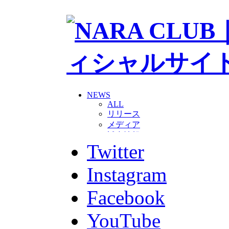
NEWS
ALL
リリース
メディア
試合情報
Twitter
グッズ
ファンコミュニティ
普及・育成
Instagram
ホームタウン
コラム
Facebook
その他
TEAM
YouTube
2026/27トップチーム