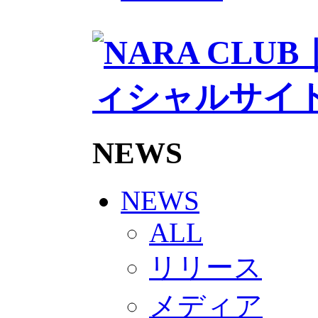
2026/27トップチームスタッフ
ソシオス
バモス
チアダンススクール
ボランティアチーム「volundeer
ビクトリーロード
HOMEGAME
観戦ルール＆マナー
ホームゲーム運営管理規定
Jリーグ運営管理規定
NEWS
写真・動画使用ガイドライン
ロートフィールド奈良
SCHEDULE
2026/27
NEWS
練習見学時のファンサービスに
TICKET
ALL
奈良クラブ明治安田J3リーグ202
奈良クラブ明治安田Ｊ3リーグ 20
リリース
観戦ルール＆マナー
FANCOMMUNITY
2026/27ファンコミュニティ
メディア
サポートショップ