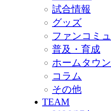
GOODS
オフィシャルストア（実店舗）
試合情報
オンラインストア
ACADEMY
グッズ
アカデミーについて
プロジェクト
コーチ&スタッフ
ファンコミ
ジュニア
ジュニアユース
ユース
普及・育成
練習拠点（ナラディーア）
SCHOOL
ホームタウ
CLUB
2026/27 パートナー企業
パートナー募集
コラム
クラブ理念
クラブ情報
サステナビリティ
その他
Web制作支援
応援プロジェクト
TEAM