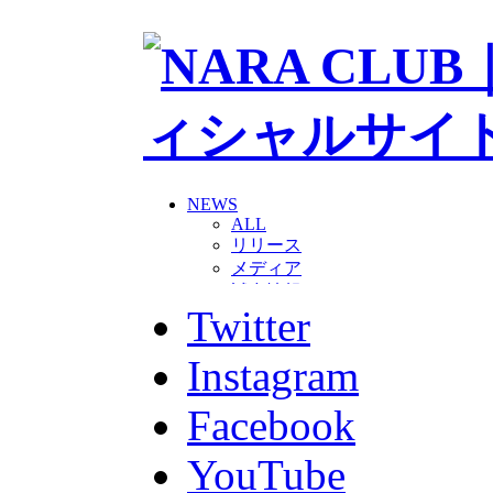
NEWS
ALL
リリース
メディア
試合情報
Twitter
グッズ
ファンコミュニティ
普及・育成
Instagram
ホームタウン
コラム
Facebook
その他
TEAM
YouTube
2026/27トップチーム