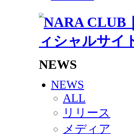
2026/27トップチームスタッフ
ソシオス
バモス
チアダンススクール
ボランティアチーム「volundeer
ビクトリーロード
HOMEGAME
観戦ルール＆マナー
ホームゲーム運営管理規定
Jリーグ運営管理規定
NEWS
写真・動画使用ガイドライン
ロートフィールド奈良
SCHEDULE
2026/27
NEWS
練習見学時のファンサービスに
TICKET
ALL
奈良クラブ明治安田J3リーグ202
奈良クラブ明治安田Ｊ3リーグ 20
リリース
観戦ルール＆マナー
FANCOMMUNITY
2026/27ファンコミュニティ
メディア
サポートショップ