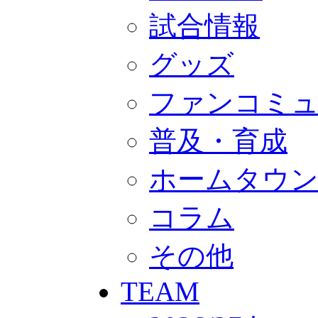
GOODS
オフィシャルストア（実店舗）
試合情報
オンラインストア
ACADEMY
グッズ
アカデミーについて
プロジェクト
コーチ&スタッフ
ファンコミ
ジュニア
ジュニアユース
ユース
普及・育成
練習拠点（ナラディーア）
SCHOOL
ホームタウ
CLUB
2026/27 パートナー企業
パートナー募集
コラム
クラブ理念
クラブ情報
サステナビリティ
その他
Web制作支援
応援プロジェクト
TEAM