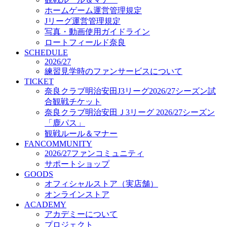
オフィシャルストア（実店舗）
ホームゲーム運営管理規定
オンラインストア
Jリーグ運営管理規定
ACADEMY
写真・動画使用ガイドライン
アカデミーについて
ロートフィールド奈良
プロジェクト
SCHEDULE
コーチ&スタッフ
2026/27
ジュニア
練習見学時のファンサービスについて
ジュニアユース
TICKET
奈良クラブ明治安田J3リーグ2026/27シーズン試
ユース
合観戦チケット
練習拠点（ナラディーア）
奈良クラブ明治安田Ｊ3リーグ 2026/27シーズン
SCHOOL
CLUB
「鹿パス」
2026/27 パートナー企業
観戦ルール＆マナー
パートナー募集
FANCOMMUNITY
クラブ理念
2026/27ファンコミュニティ
クラブ情報
サポートショップ
サステナビリティ
GOODS
オフィシャルストア（実店舗）
Web制作支援
オンラインストア
応援プロジェクト
ACADEMY
アカデミーについて
プロジェクト