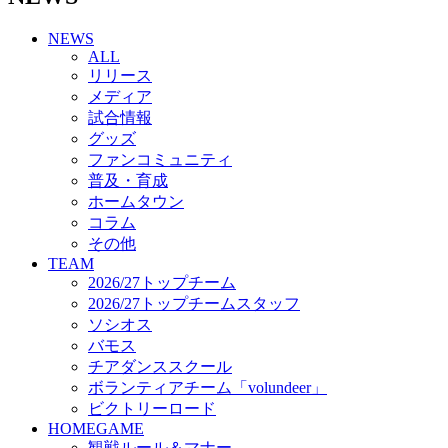
チアダンススクール
NEWS
ボランティアチーム「volundeer」
ALL
ビクトリーロード
リリース
HOMEGAME
メディア
観戦ルール＆マナー
試合情報
ホームゲーム運営管理規定
グッズ
Jリーグ運営管理規定
ファンコミュニティ
写真・動画使用ガイドライン
普及・育成
ロートフィールド奈良
ホームタウン
SCHEDULE
コラム
2026/27
練習見学時のファンサービスについて
その他
TICKET
TEAM
奈良クラブ明治安田J3リーグ2026/27シーズン試
2026/27トップチーム
合観戦チケット
2026/27トップチームスタッフ
奈良クラブ明治安田Ｊ3リーグ 2026/27シーズン
ソシオス
「鹿パス」
バモス
観戦ルール＆マナー
チアダンススクール
FANCOMMUNITY
ボランティアチーム「volundeer」
2026/27ファンコミュニティ
ビクトリーロード
サポートショップ
HOMEGAME
GOODS
観戦ルール＆マナー