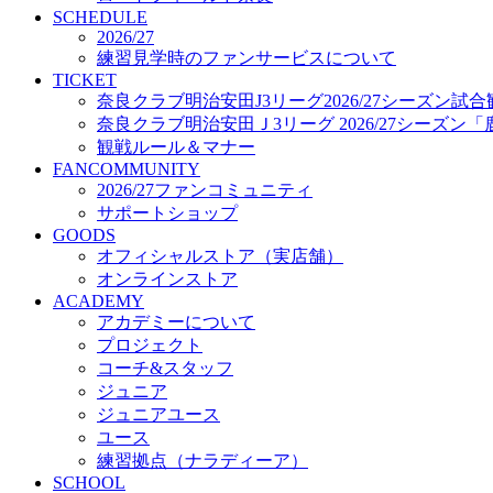
プロジェクト
SCHEDULE
コーチ&スタッフ
2026/27
練習見学時のファンサービスについて
ジュニア
TICKET
ジュニアユース
奈良クラブ明治安田J3リーグ2026/27シーズン試
ユース
奈良クラブ明治安田Ｊ3リーグ 2026/27シーズン
練習拠点（ナラディーア）
観戦ルール＆マナー
SCHOOL
FANCOMMUNITY
CLUB
2026/27ファンコミュニティ
2026/27 パートナー企業
サポートショップ
パートナー募集
GOODS
クラブ理念
オフィシャルストア（実店舗）
クラブ情報
オンラインストア
サステナビリティ
ACADEMY
Web制作支援
アカデミーについて
応援プロジェクト
プロジェクト
コーチ&スタッフ
ジュニア
ジュニアユース
ユース
練習拠点（ナラディーア）
SCHOOL