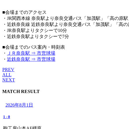
■会場までのアクセス
・JR関西本線 奈良駅より奈良交通バス「加茂駅」「高の原
・近鉄奈良線 近鉄奈良駅より奈良交通バス「加茂駅」「高の
・JR奈良駅よりタクシーで10分
・近鉄奈良駅よりタクシーで7分
■会場までのバス案内・時刻表
・
ＪＲ奈良駅
⇒
市営球場
・
近鉄奈良駅
⇒
市営球場
PREV
ALL
NEXT
MATCH RESULT
2026年8月1日
1
-
0
鞄工房山本AF橿原