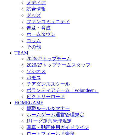
メディア
ビクトリーロード
試合情報
HOMEGAME
グッズ
観戦ルール＆マナー
ファンコミュニティ
ホームゲーム運営管理規定
普及・育成
Jリーグ運営管理規定
ホームタウン
写真・動画使用ガイドライン
コラム
ロートフィールド奈良
その他
SCHEDULE
TEAM
2026/27
2026/27トップチーム
練習見学時のファンサービスについて
2026/27トップチームスタッフ
TICKET
ソシオス
奈良クラブ明治安田J3リーグ2026/27シーズン試
バモス
奈良クラブ明治安田Ｊ3リーグ 2026/27シーズン
チアダンススクール
観戦ルール＆マナー
FANCOMMUNITY
ボランティアチーム「volundeer」
2026/27ファンコミュニティ
ビクトリーロード
サポートショップ
HOMEGAME
GOODS
観戦ルール＆マナー
オフィシャルストア（実店舗）
ホームゲーム運営管理規定
オンラインストア
Jリーグ運営管理規定
ACADEMY
写真・動画使用ガイドライン
アカデミーについて
ロートフィールド奈良