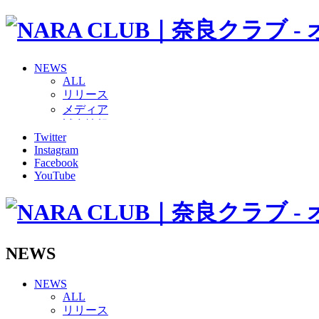
NEWS
ALL
リリース
メディア
試合情報
Twitter
グッズ
Instagram
ファンコミュニティ
Facebook
普及・育成
YouTube
ホームタウン
コラム
その他
TEAM
2026/27トップチーム
NEWS
2026/27トップチームスタッフ
ソシオス
NEWS
バモス
ALL
チアダンススクール
リリース
ボランティアチーム「volundeer」