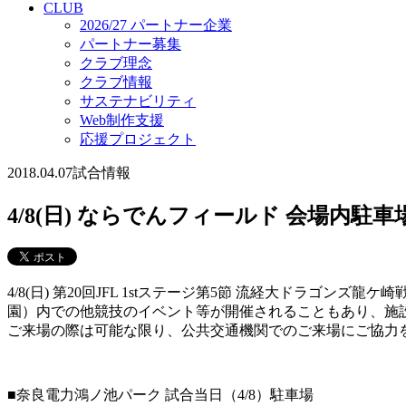
CLUB
2026/27 パートナー企業
パートナー募集
クラブ理念
クラブ情報
サステナビリティ
Web制作支援
応援プロジェクト
2018.04.07
試合情報
4/8(日) ならでんフィールド 会場内駐
4/8(日) 第20回JFL 1stステージ第5節 流経大ドラゴ
園）内での他競技のイベント等が開催されることもあり、施
ご来場の際は可能な限り、公共交通機関でのご来場にご協力
■奈良電力鴻ノ池パーク 試合当日（4/8）駐車場