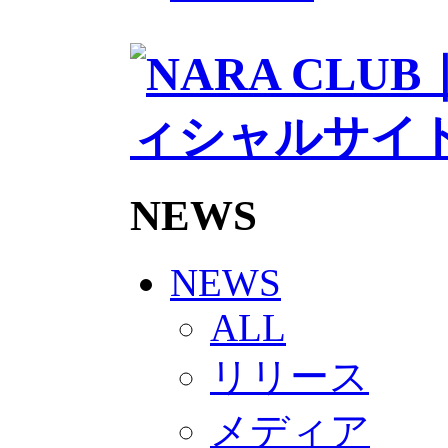
2026/27トップチームスタッフ
ソシオス
バモス
チアダンススクール
ボランティアチーム「volundeer
ビクトリーロード
HOMEGAME
観戦ルール＆マナー
ホームゲーム運営管理規定
Jリーグ運営管理規定
NEWS
写真・動画使用ガイドライン
ロートフィールド奈良
SCHEDULE
2026/27
NEWS
練習見学時のファンサービスに
TICKET
ALL
奈良クラブ明治安田J3リーグ202
奈良クラブ明治安田Ｊ3リーグ 20
リリース
観戦ルール＆マナー
FANCOMMUNITY
2026/27ファンコミュニティ
メディア
サポートショップ