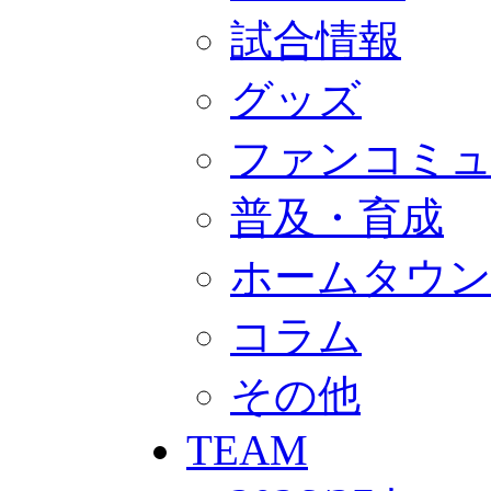
GOODS
オフィシャルストア（実店舗）
試合情報
オンラインストア
ACADEMY
グッズ
アカデミーについて
プロジェクト
コーチ&スタッフ
ファンコミ
ジュニア
ジュニアユース
ユース
普及・育成
練習拠点（ナラディーア）
SCHOOL
ホームタウ
CLUB
2026/27 パートナー企業
パートナー募集
コラム
クラブ理念
クラブ情報
サステナビリティ
その他
Web制作支援
応援プロジェクト
TEAM