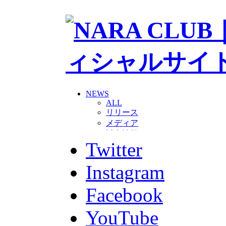
NEWS
ALL
リリース
メディア
試合情報
Twitter
グッズ
ファンコミュニティ
普及・育成
Instagram
ホームタウン
コラム
Facebook
その他
TEAM
YouTube
2026/27トップチーム