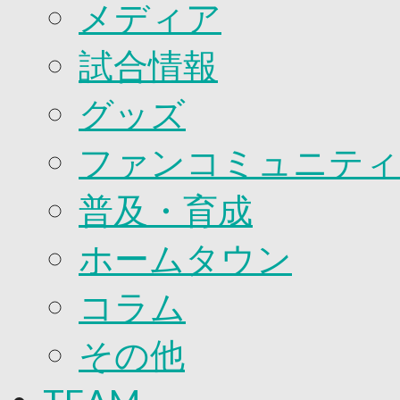
2026/27ファンコミュニティ
メディア
サポートショップ
GOODS
試合情報
オフィシャルストア（実店舗）
オンラインストア
ACADEMY
グッズ
アカデミーについて
プロジェクト
ファンコミュニティ
コーチ&スタッフ
ジュニア
ジュニアユース
普及・育成
ユース
練習拠点（ナラディーア）
ホームタウン
SCHOOL
CLUB
2026/27 パートナー企業
コラム
パートナー募集
クラブ理念
その他
クラブ情報
サステナビリティ
Web制作支援