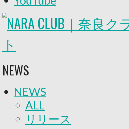
YouTube
2026/27トップチーム
2026/27トップチームスタッフ
ソシオス
バモス
チアダンススクール
ボランティアチーム「volundeer」
ビクトリーロード
HOMEGAME
観戦ルール＆マナー
ホームゲーム運営管理規定
NEWS
Jリーグ運営管理規定
写真・動画使用ガイドライン
ロートフィールド奈良
SCHEDULE
NEWS
2026/27
練習見学時のファンサービスについて
TICKET
ALL
奈良クラブ明治安田J3リーグ2026/27シーズン
奈良クラブ明治安田Ｊ3リーグ 2026/27シーズン
リリース
観戦ルール＆マナー
FANCOMMUNITY