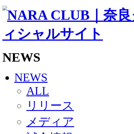
ソシオス
バモス
チアダンススクール
ボランティアチーム「volundeer」
ビクトリーロード
HOMEGAME
観戦ルール＆マナー
ホームゲーム運営管理規定
NEWS
Jリーグ運営管理規定
写真・動画使用ガイドライン
ロートフィールド奈良
SCHEDULE
NEWS
2026/27
練習見学時のファンサービスについて
ALL
TICKET
奈良クラブ明治安田J3リーグ2026/27シーズン試
リリース
奈良クラブ明治安田Ｊ3リーグ 2026/27シーズン
観戦ルール＆マナー
FANCOMMUNITY
メディア
2026/27ファンコミュニティ
サポートショップ
GOODS