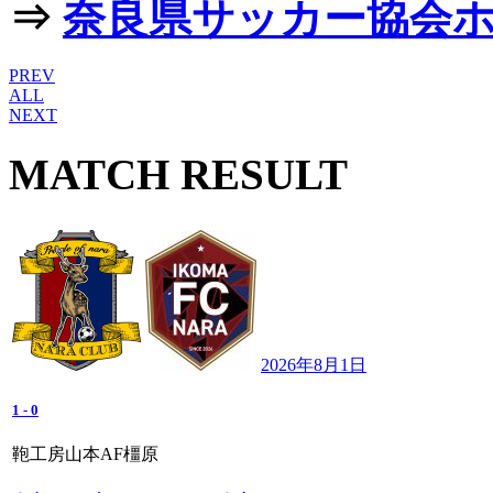
⇒
奈良県サッカー協会
PREV
ALL
NEXT
MATCH RESULT
2026年8月1日
1
-
0
鞄工房山本AF橿原