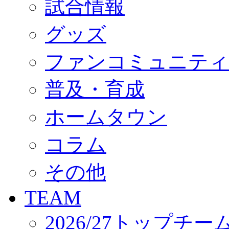
試合情報
オフィシャルストア（実店舗）
オンラインストア
ACADEMY
グッズ
アカデミーについて
プロジェクト
ファンコミュニティ
コーチ&スタッフ
ジュニア
ジュニアユース
普及・育成
ユース
練習拠点（ナラディーア）
ホームタウン
SCHOOL
CLUB
2026/27 パートナー企業
コラム
パートナー募集
クラブ理念
クラブ情報
その他
サステナビリティ
Web制作支援
TEAM
応援プロジェクト
2026/27トップチー