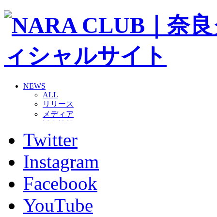
NEWS
ALL
リリース
メディア
試合情報
Twitter
グッズ
ファンコミュニティ
普及・育成
Instagram
ホームタウン
コラム
Facebook
その他
TEAM
YouTube
2026/27トップチーム
2026/27トップチームスタッフ