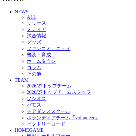
チアダンススクール
NEWS
ボランティアチーム「volundeer」
ALL
ビクトリーロード
リリース
HOMEGAME
メディア
観戦ルール＆マナー
試合情報
ホームゲーム運営管理規定
グッズ
Jリーグ運営管理規定
ファンコミュニティ
写真・動画使用ガイドライン
普及・育成
ロートフィールド奈良
ホームタウン
SCHEDULE
コラム
2026/27
練習見学時のファンサービスについて
その他
TICKET
TEAM
奈良クラブ明治安田J3リーグ2026/27シーズン試
2026/27トップチーム
合観戦チケット
2026/27トップチームスタッフ
奈良クラブ明治安田Ｊ3リーグ 2026/27シーズン
ソシオス
「鹿パス」
バモス
観戦ルール＆マナー
チアダンススクール
FANCOMMUNITY
ボランティアチーム「volundeer」
2026/27ファンコミュニティ
ビクトリーロード
サポートショップ
HOMEGAME
GOODS
観戦ルール＆マナー