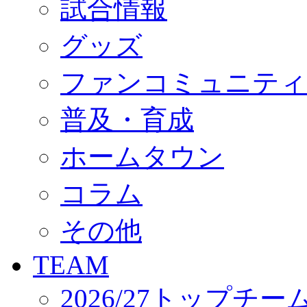
試合情報
オフィシャルストア（実店舗）
オンラインストア
ACADEMY
グッズ
アカデミーについて
プロジェクト
ファンコミュニティ
コーチ&スタッフ
ジュニア
ジュニアユース
普及・育成
ユース
練習拠点（ナラディーア）
ホームタウン
SCHOOL
CLUB
2026/27 パートナー企業
コラム
パートナー募集
クラブ理念
クラブ情報
その他
サステナビリティ
Web制作支援
TEAM
応援プロジェクト
2026/27トップチー