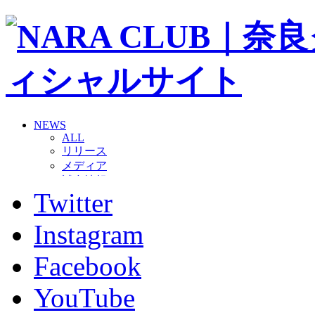
NEWS
ALL
リリース
メディア
試合情報
Twitter
グッズ
ファンコミュニティ
普及・育成
Instagram
ホームタウン
コラム
Facebook
その他
TEAM
YouTube
2026/27トップチーム
2026/27トップチームスタッフ