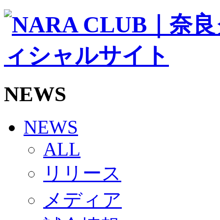
ソシオス
バモス
チアダンススクール
ボランティアチーム「volundeer」
ビクトリーロード
HOMEGAME
観戦ルール＆マナー
ホームゲーム運営管理規定
NEWS
Jリーグ運営管理規定
写真・動画使用ガイドライン
ロートフィールド奈良
SCHEDULE
NEWS
2026/27
練習見学時のファンサービスについて
ALL
TICKET
奈良クラブ明治安田J3リーグ2026/27シーズン試
リリース
奈良クラブ明治安田Ｊ3リーグ 2026/27シーズン
観戦ルール＆マナー
FANCOMMUNITY
メディア
2026/27ファンコミュニティ
サポートショップ
GOODS