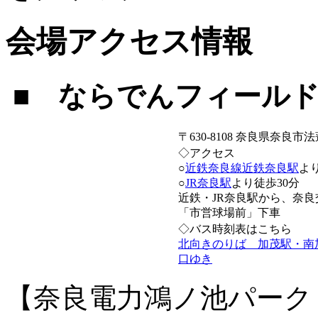
会場アクセス情報
■ ならでんフィール
〒630-8108 奈良県奈良
◇アクセス
○
近鉄
奈良線
近鉄奈良駅
よ
○
JR奈良駅
より徒歩30分
近鉄・JR奈良駅から、奈良
「市営球場前」下車
◇バス時刻表はこちら
北向きのりば 加茂駅・南
口ゆき
【奈良電力鴻ノ池パーク