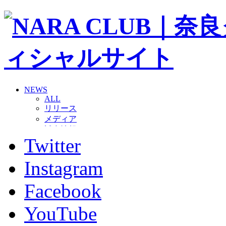
NEWS
ALL
リリース
メディア
試合情報
Twitter
グッズ
ファンコミュニティ
普及・育成
Instagram
ホームタウン
コラム
Facebook
その他
TEAM
YouTube
2026/27トップチーム
2026/27トップチームスタッフ