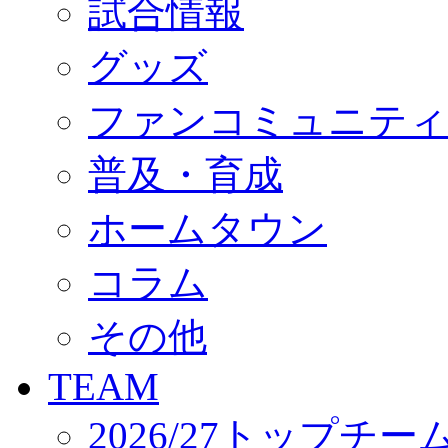
試合情報
オフィシャルストア（実店舗）
オンラインストア
ACADEMY
グッズ
アカデミーについて
プロジェクト
ファンコミュニティ
コーチ&スタッフ
ジュニア
ジュニアユース
普及・育成
ユース
練習拠点（ナラディーア）
ホームタウン
SCHOOL
CLUB
2026/27 パートナー企業
コラム
パートナー募集
クラブ理念
クラブ情報
その他
サステナビリティ
Web制作支援
TEAM
応援プロジェクト
2026/27トップチー