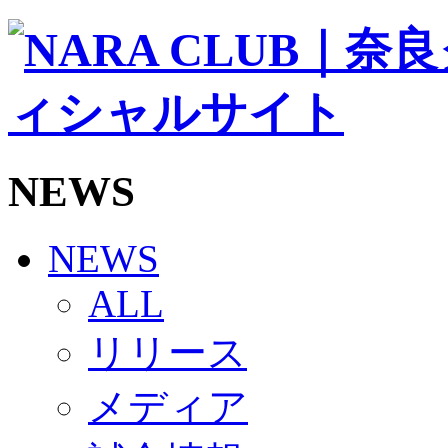
ソシオス
バモス
チアダンススクール
ボランティアチーム「volundeer」
ビクトリーロード
HOMEGAME
観戦ルール＆マナー
ホームゲーム運営管理規定
NEWS
Jリーグ運営管理規定
写真・動画使用ガイドライン
ロートフィールド奈良
SCHEDULE
NEWS
2026/27
練習見学時のファンサービスについて
ALL
TICKET
奈良クラブ明治安田J3リーグ2026/27シーズン試
リリース
奈良クラブ明治安田Ｊ3リーグ 2026/27シーズン
観戦ルール＆マナー
FANCOMMUNITY
メディア
2026/27ファンコミュニティ
サポートショップ
GOODS