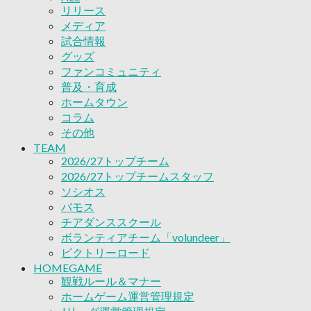
リリース
ボランティアチーム「volundeer」
メディア
ビクトリーロード
試合情報
HOMEGAME
グッズ
観戦ルール＆マナー
ファンコミュニティ
ホームゲーム運営管理規定
普及・育成
Jリーグ運営管理規定
ホームタウン
写真・動画使用ガイドライン
コラム
ロートフィールド奈良
その他
SCHEDULE
2026/27
TEAM
練習見学時のファンサービスについて
2026/27トップチーム
TICKET
2026/27トップチームスタッフ
奈良クラブ明治安田J3リーグ2026/27シーズン
ソシオス
奈良クラブ明治安田Ｊ3リーグ 2026/27シーズン
バモス
観戦ルール＆マナー
チアダンススクール
FANCOMMUNITY
ボランティアチーム「volundeer」
2026/27ファンコミュニティ
ビクトリーロード
サポートショップ
HOMEGAME
GOODS
観戦ルール＆マナー
オフィシャルストア（実店舗）
ホームゲーム運営管理規定
オンラインストア