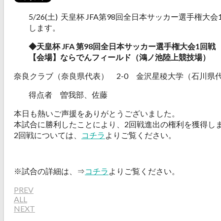
5/26(土) 天皇杯 JFA第98回全日本サッカー選手権
します。
◆天皇杯 JFA 第98回全日本サッカー選手権大会1回戦
【会場】ならでんフィールド（鴻ノ池陸上競技場）
奈良クラブ（奈良県代表） 2-0 金沢星稜大学（石川県
得点者 曽我部、佐藤
本日も熱いご声援をありがとうございました。
本試合に勝利したことにより、2回戦進出の権利を獲得し
2回戦については、
コチラ
よりご覧ください。
※試合の詳細は、⇒
コチラ
よりご覧ください。
PREV
ALL
NEXT