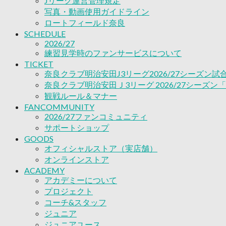
Jリーグ運営管理規定
ACADEMY
写真・動画使用ガイドライン
アカデミーについて
ロートフィールド奈良
プロジェクト
SCHEDULE
コーチ&スタッフ
2026/27
ジュニア
練習見学時のファンサービスについて
ジュニアユース
TICKET
ユース
奈良クラブ明治安田J3リーグ2026/27シーズン
練習拠点（ナラディーア）
奈良クラブ明治安田Ｊ3リーグ 2026/27シーズン
SCHOOL
観戦ルール＆マナー
CLUB
FANCOMMUNITY
2026/27 パートナー企業
2026/27ファンコミュニティ
パートナー募集
サポートショップ
クラブ理念
GOODS
クラブ情報
オフィシャルストア（実店舗）
サステナビリティ
オンラインストア
Web制作支援
ACADEMY
アカデミーについて
応援プロジェクト
プロジェクト
コーチ&スタッフ
ジュニア
ジュニアユース