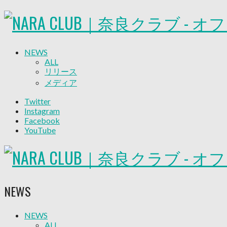
NEWS
ALL
リリース
メディア
試合情報
Twitter
グッズ
Instagram
ファンコミュニティ
Facebook
普及・育成
YouTube
ホームタウン
コラム
その他
TEAM
2026/27トップチーム
NEWS
2026/27トップチームスタッフ
ソシオス
バモス
NEWS
ALL
チアダンススクール