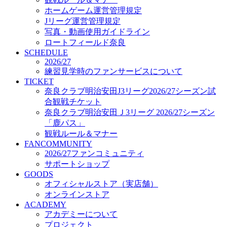
オフィシャルストア（実店舗）
ホームゲーム運営管理規定
オンラインストア
Jリーグ運営管理規定
ACADEMY
写真・動画使用ガイドライン
アカデミーについて
ロートフィールド奈良
プロジェクト
SCHEDULE
コーチ&スタッフ
2026/27
ジュニア
練習見学時のファンサービスについて
ジュニアユース
TICKET
奈良クラブ明治安田J3リーグ2026/27シーズン試
ユース
合観戦チケット
練習拠点（ナラディーア）
奈良クラブ明治安田Ｊ3リーグ 2026/27シーズン
SCHOOL
CLUB
「鹿パス」
2026/27 パートナー企業
観戦ルール＆マナー
パートナー募集
FANCOMMUNITY
クラブ理念
2026/27ファンコミュニティ
クラブ情報
サポートショップ
サステナビリティ
GOODS
オフィシャルストア（実店舗）
Web制作支援
オンラインストア
応援プロジェクト
ACADEMY
アカデミーについて
プロジェクト