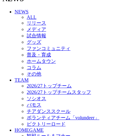
チアダンススクール
NEWS
ボランティアチーム「volundeer」
ALL
ビクトリーロード
リリース
HOMEGAME
メディア
観戦ルール＆マナー
試合情報
ホームゲーム運営管理規定
グッズ
Jリーグ運営管理規定
ファンコミュニティ
写真・動画使用ガイドライン
普及・育成
ロートフィールド奈良
ホームタウン
SCHEDULE
コラム
2026/27
練習見学時のファンサービスについて
その他
TICKET
TEAM
奈良クラブ明治安田J3リーグ2026/27シーズン試
2026/27トップチーム
合観戦チケット
2026/27トップチームスタッフ
奈良クラブ明治安田Ｊ3リーグ 2026/27シーズン
ソシオス
「鹿パス」
バモス
観戦ルール＆マナー
チアダンススクール
FANCOMMUNITY
ボランティアチーム「volundeer」
2026/27ファンコミュニティ
ビクトリーロード
サポートショップ
HOMEGAME
GOODS
観戦ルール＆マナー