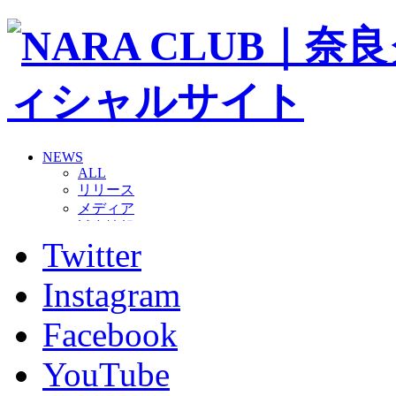
NEWS
ALL
リリース
メディア
試合情報
Twitter
グッズ
ファンコミュニティ
普及・育成
Instagram
ホームタウン
コラム
Facebook
その他
TEAM
YouTube
2026/27トップチーム
2026/27トップチームスタッフ