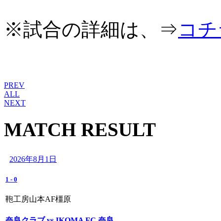
※試合の詳細は、⇒
コチ
PREV
ALL
NEXT
MATCH RESULT
2026年8月1日
1
-
0
鞄工房山本AF橿原
奈良クラブ vs IKOMA FC 奈良