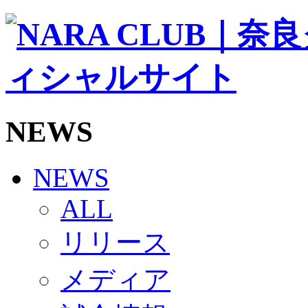
ソシオス
バモス
チアダンススクール
ボランティアチーム「volundeer」
ビクトリーロード
HOMEGAME
観戦ルール＆マナー
ホームゲーム運営管理規定
NEWS
Jリーグ運営管理規定
写真・動画使用ガイドライン
ロートフィールド奈良
SCHEDULE
NEWS
2026/27
練習見学時のファンサービスについて
ALL
TICKET
奈良クラブ明治安田J3リーグ2026/27シーズン試
リリース
奈良クラブ明治安田Ｊ3リーグ 2026/27シーズン
観戦ルール＆マナー
FANCOMMUNITY
メディア
2026/27ファンコミュニティ
サポートショップ
GOODS