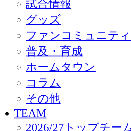
試合情報
オフィシャルストア（実店舗）
オンラインストア
ACADEMY
グッズ
アカデミーについて
プロジェクト
ファンコミュニティ
コーチ&スタッフ
ジュニア
ジュニアユース
普及・育成
ユース
練習拠点（ナラディーア）
ホームタウン
SCHOOL
CLUB
2026/27 パートナー企業
コラム
パートナー募集
クラブ理念
クラブ情報
その他
サステナビリティ
Web制作支援
TEAM
応援プロジェクト
2026/27トップチー