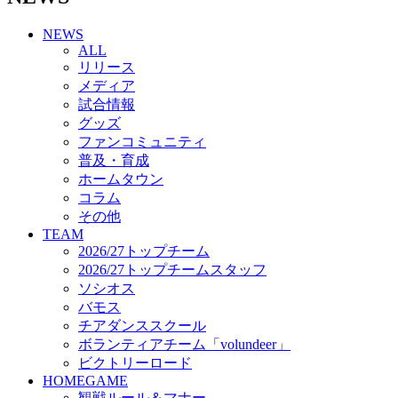
チアダンススクール
NEWS
ボランティアチーム「volundeer」
ALL
ビクトリーロード
リリース
HOMEGAME
メディア
観戦ルール＆マナー
試合情報
ホームゲーム運営管理規定
グッズ
Jリーグ運営管理規定
ファンコミュニティ
写真・動画使用ガイドライン
普及・育成
ロートフィールド奈良
ホームタウン
SCHEDULE
コラム
2026/27
練習見学時のファンサービスについて
その他
TICKET
TEAM
奈良クラブ明治安田J3リーグ2026/27シーズン試
2026/27トップチーム
合観戦チケット
2026/27トップチームスタッフ
奈良クラブ明治安田Ｊ3リーグ 2026/27シーズン
ソシオス
「鹿パス」
バモス
観戦ルール＆マナー
チアダンススクール
FANCOMMUNITY
ボランティアチーム「volundeer」
2026/27ファンコミュニティ
ビクトリーロード
サポートショップ
HOMEGAME
GOODS
観戦ルール＆マナー