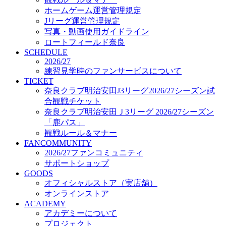
オフィシャルストア（実店舗）
ホームゲーム運営管理規定
オンラインストア
Jリーグ運営管理規定
ACADEMY
写真・動画使用ガイドライン
アカデミーについて
ロートフィールド奈良
プロジェクト
SCHEDULE
コーチ&スタッフ
2026/27
ジュニア
練習見学時のファンサービスについて
ジュニアユース
TICKET
奈良クラブ明治安田J3リーグ2026/27シーズン試
ユース
合観戦チケット
練習拠点（ナラディーア）
奈良クラブ明治安田Ｊ3リーグ 2026/27シーズン
SCHOOL
CLUB
「鹿パス」
2026/27 パートナー企業
観戦ルール＆マナー
パートナー募集
FANCOMMUNITY
クラブ理念
2026/27ファンコミュニティ
クラブ情報
サポートショップ
サステナビリティ
GOODS
オフィシャルストア（実店舗）
Web制作支援
オンラインストア
応援プロジェクト
ACADEMY
アカデミーについて
プロジェクト