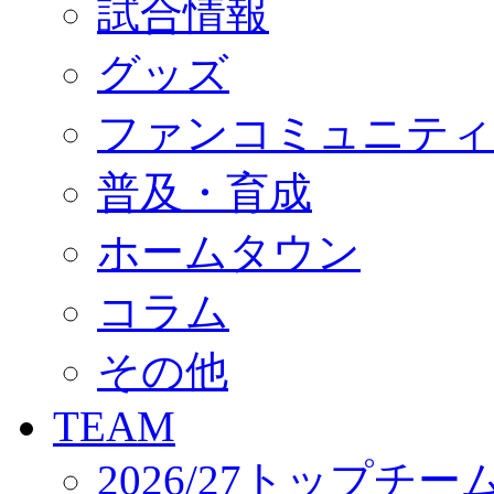
試合情報
オフィシャルストア（実店舗）
オンラインストア
ACADEMY
グッズ
アカデミーについて
プロジェクト
ファンコミュニティ
コーチ&スタッフ
ジュニア
ジュニアユース
普及・育成
ユース
練習拠点（ナラディーア）
ホームタウン
SCHOOL
CLUB
2026/27 パートナー企業
コラム
パートナー募集
クラブ理念
クラブ情報
その他
サステナビリティ
Web制作支援
TEAM
応援プロジェクト
2026/27トップチー