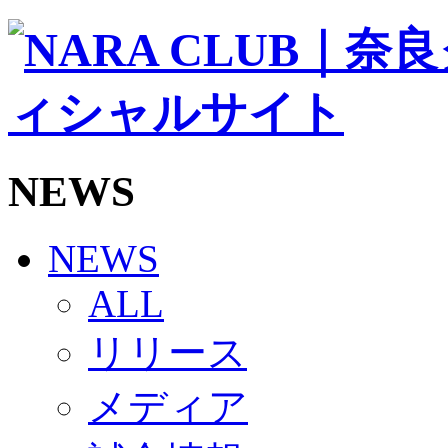
ソシオス
バモス
チアダンススクール
ボランティアチーム「volundeer」
ビクトリーロード
HOMEGAME
観戦ルール＆マナー
ホームゲーム運営管理規定
NEWS
Jリーグ運営管理規定
写真・動画使用ガイドライン
ロートフィールド奈良
SCHEDULE
NEWS
2026/27
練習見学時のファンサービスについて
ALL
TICKET
奈良クラブ明治安田J3リーグ2026/27シーズン試
リリース
奈良クラブ明治安田Ｊ3リーグ 2026/27シーズン
観戦ルール＆マナー
FANCOMMUNITY
メディア
2026/27ファンコミュニティ
サポートショップ
GOODS