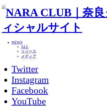
NEWS
ALL
リリース
メディア
試合情報
Twitter
グッズ
ファンコミュニティ
普及・育成
Instagram
ホームタウン
コラム
Facebook
その他
TEAM
YouTube
2026/27トップチーム
2026/27トップチームスタッフ