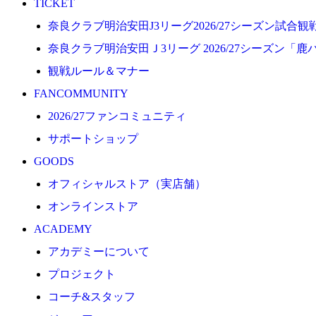
TICKET
プロジェクト
奈良クラブ明治安田J3リーグ2026/27シーズン試合
コーチ&スタッフ
奈良クラブ明治安田Ｊ3リーグ 2026/27シーズン「鹿
ジュニア
観戦ルール＆マナー
ジュニアユース
FANCOMMUNITY
ユース
2026/27ファンコミュニティ
練習拠点（ナラディーア）
サポートショップ
SCHOOL
GOODS
CLUB
オフィシャルストア（実店舗）
2026/27 パートナー企業
オンラインストア
パートナー募集
ACADEMY
クラブ理念
アカデミーについて
クラブ情報
プロジェクト
サステナビリティ
コーチ&スタッフ
Web制作支援