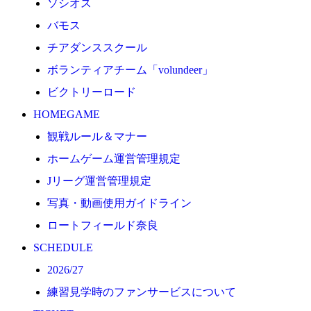
ソシオス
2026/27
バモス
練習見学時のファンサービスについて
チアダンススクール
TICKET
ボランティアチーム「volundeer」
奈良クラブ明治安田J3リーグ2026/27シーズン試合
ビクトリーロード
奈良クラブ明治安田Ｊ3リーグ 2026/27シーズン「鹿
HOMEGAME
観戦ルール＆マナー
観戦ルール＆マナー
FANCOMMUNITY
ホームゲーム運営管理規定
2026/27ファンコミュニティ
Jリーグ運営管理規定
サポートショップ
写真・動画使用ガイドライン
GOODS
ロートフィールド奈良
オフィシャルストア（実店舗）
SCHEDULE
オンラインストア
2026/27
ACADEMY
練習見学時のファンサービスについて
アカデミーについて