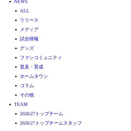
NEWS
2026/27トップチーム
ALL
2026/27トップチームスタッフ
リリース
ソシオス
メディア
バモス
試合情報
チアダンススクール
グッズ
ボランティアチーム「volundeer」
ファンコミュニティ
ビクトリーロード
普及・育成
HOMEGAME
ホームタウン
観戦ルール＆マナー
コラム
ホームゲーム運営管理規定
その他
Jリーグ運営管理規定
TEAM
写真・動画使用ガイドライン
2026/27トップチーム
ロートフィールド奈良
2026/27トップチームスタッフ
SCHEDULE