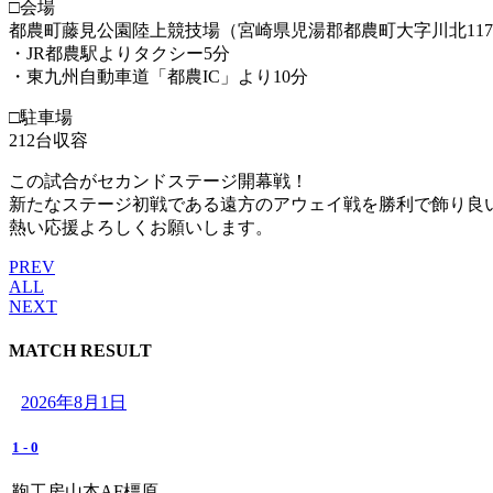
□会場
都農町藤見公園陸上競技場（宮崎県児湯郡都農町大字川北11798
・JR都農駅よりタクシー5分
・東九州自動車道「都農IC」より10分
□駐車場
212台収容
この試合がセカンドステージ開幕戦！
新たなステージ初戦である遠方のアウェイ戦を勝利で飾り良
熱い応援よろしくお願いします。
PREV
ALL
NEXT
MATCH RESULT
2026年8月1日
1
-
0
鞄工房山本AF橿原