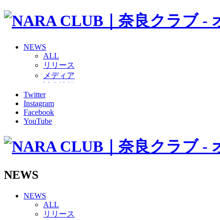
NEWS
ALL
リリース
メディア
試合情報
Twitter
グッズ
Instagram
ファンコミュニティ
Facebook
普及・育成
YouTube
ホームタウン
コラム
その他
TEAM
2026/27トップチーム
NEWS
2026/27トップチームスタッフ
ソシオス
NEWS
バモス
ALL
チアダンススクール
リリース
ボランティアチーム「volundeer」