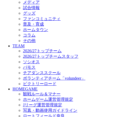
メディア
ビクトリーロード
試合情報
HOMEGAME
グッズ
観戦ルール＆マナー
ファンコミュニティ
ホームゲーム運営管理規定
普及・育成
Jリーグ運営管理規定
ホームタウン
写真・動画使用ガイドライン
コラム
ロートフィールド奈良
その他
SCHEDULE
TEAM
2026/27
2026/27トップチーム
練習見学時のファンサービスについて
2026/27トップチームスタッフ
TICKET
ソシオス
奈良クラブ明治安田J3リーグ2026/27シーズン試
バモス
奈良クラブ明治安田Ｊ3リーグ 2026/27シーズン
チアダンススクール
観戦ルール＆マナー
FANCOMMUNITY
ボランティアチーム「volundeer」
2026/27ファンコミュニティ
ビクトリーロード
サポートショップ
HOMEGAME
GOODS
観戦ルール＆マナー
オフィシャルストア（実店舗）
ホームゲーム運営管理規定
オンラインストア
Jリーグ運営管理規定
ACADEMY
写真・動画使用ガイドライン
アカデミーについて
ロートフィールド奈良