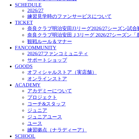
プロジェクト
SCHEDULE
コーチ&スタッフ
2026/27
練習見学時のファンサービスについて
ジュニア
TICKET
ジュニアユース
奈良クラブ明治安田J3リーグ2026/27シーズン試
ユース
奈良クラブ明治安田Ｊ3リーグ 2026/27シーズン
練習拠点（ナラディーア）
観戦ルール＆マナー
SCHOOL
FANCOMMUNITY
CLUB
2026/27ファンコミュニティ
2026/27 パートナー企業
サポートショップ
パートナー募集
GOODS
クラブ理念
オフィシャルストア（実店舗）
クラブ情報
オンラインストア
サステナビリティ
ACADEMY
Web制作支援
アカデミーについて
応援プロジェクト
プロジェクト
コーチ&スタッフ
ジュニア
ジュニアユース
ユース
練習拠点（ナラディーア）
SCHOOL