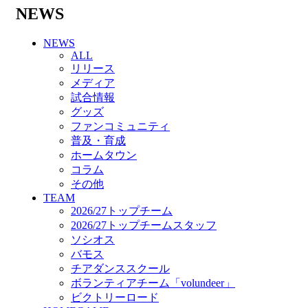
バモス
NEWS
チアダンススクール
ボランティアチーム「volundeer」
NEWS
ビクトリーロード
ALL
HOMEGAME
リリース
観戦ルール＆マナー
メディア
ホームゲーム運営管理規定
試合情報
Jリーグ運営管理規定
グッズ
写真・動画使用ガイドライン
ファンコミュニティ
ロートフィールド奈良
普及・育成
SCHEDULE
ホームタウン
2026/27
コラム
練習見学時のファンサービスについて
その他
TICKET
TEAM
奈良クラブ明治安田J3リーグ2026/27シーズン
2026/27トップチーム
試合観戦チケット
2026/27トップチームスタッフ
奈良クラブ明治安田Ｊ3リーグ 2026/27シーズ
ソシオス
ン「鹿パス」
バモス
観戦ルール＆マナー
チアダンススクール
FANCOMMUNITY
ボランティアチーム「volundeer」
2026/27ファンコミュニティ
ビクトリーロード
サポートショップ