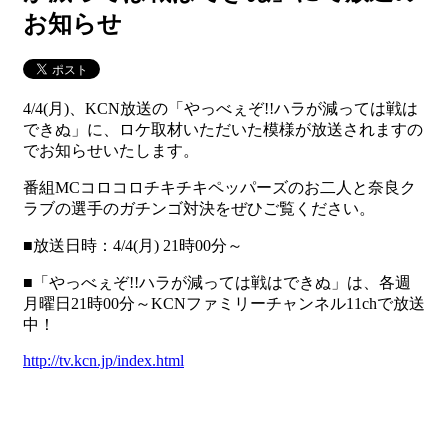
お知らせ
4/4(月)、KCN放送の「やっべぇぞ!!ハラが減っては戦は
できぬ」に、ロケ取材いただいた模様が放送されますの
でお知らせいたします。
番組MCコロコロチキチキペッパーズのお二人と奈良ク
ラブの選手のガチンゴ対決をぜひご覧ください。
■放送日時：4/4(月) 21時00分～
■「やっべぇぞ!!ハラが減っては戦はできぬ」は、各週
月曜日21時00分～KCNファミリーチャンネル11chで放送
中！
http://tv.kcn.jp/index.html