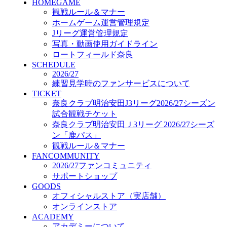
HOMEGAME
GOODS
観戦ルール＆マナー
オフィシャルストア（実店舗）
ホームゲーム運営管理規定
オンラインストア
ACADEMY
Jリーグ運営管理規定
アカデミーについて
写真・動画使用ガイドライン
プロジェクト
ロートフィールド奈良
コーチ&スタッフ
SCHEDULE
2026/27
ジュニア
練習見学時のファンサービスについて
ジュニアユース
TICKET
ユース
奈良クラブ明治安田J3リーグ2026/27シーズン
練習拠点（ナラディーア）
試合観戦チケット
SCHOOL
奈良クラブ明治安田Ｊ3リーグ 2026/27シーズ
CLUB
ン「鹿パス」
2026/27 パートナー企業
観戦ルール＆マナー
パートナー募集
FANCOMMUNITY
クラブ理念
2026/27ファンコミュニティ
クラブ情報
サポートショップ
サステナビリティ
GOODS
Web制作支援
オフィシャルストア（実店舗）
応援プロジェクト
オンラインストア
ACADEMY
アカデミーについて