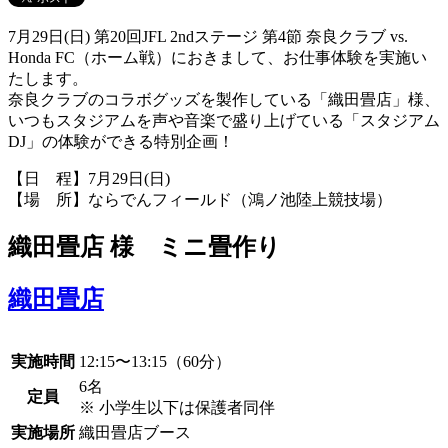
7月29日(日) 第20回JFL 2ndステージ 第4節 奈良クラブ vs.
Honda FC（ホーム戦）におきまして、お仕事体験を実施い
たします。
奈良クラブのコラボグッズを製作している「織田畳店」様、
いつもスタジアムを声や音楽で盛り上げている「スタジアム
DJ」の体験ができる特別企画！
【日 程】7月29日(日)
【場 所】ならでんフィールド（鴻ノ池陸上競技場）
織田畳店 様 ミニ畳作り
織田畳店
実施時間
12:15〜13:15（60分）
6名
定員
※ 小学生以下は保護者同伴
実施場所
織田畳店ブース