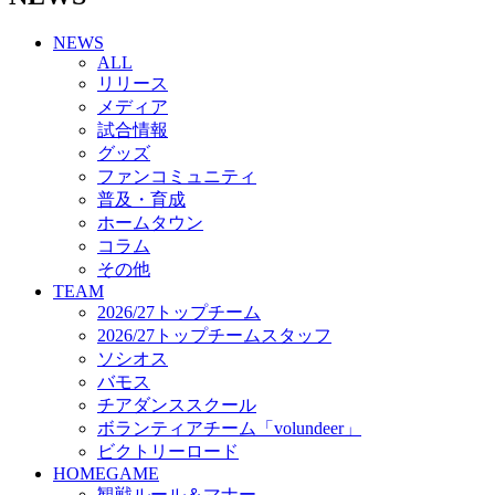
チアダンススクール
NEWS
ボランティアチーム「volundeer」
ALL
ビクトリーロード
リリース
HOMEGAME
メディア
観戦ルール＆マナー
試合情報
ホームゲーム運営管理規定
グッズ
Jリーグ運営管理規定
ファンコミュニティ
写真・動画使用ガイドライン
普及・育成
ロートフィールド奈良
ホームタウン
SCHEDULE
コラム
2026/27
練習見学時のファンサービスについて
その他
TICKET
TEAM
奈良クラブ明治安田J3リーグ2026/27シーズン試
2026/27トップチーム
合観戦チケット
2026/27トップチームスタッフ
奈良クラブ明治安田Ｊ3リーグ 2026/27シーズン
ソシオス
「鹿パス」
バモス
観戦ルール＆マナー
チアダンススクール
FANCOMMUNITY
ボランティアチーム「volundeer」
2026/27ファンコミュニティ
ビクトリーロード
サポートショップ
HOMEGAME
GOODS
観戦ルール＆マナー