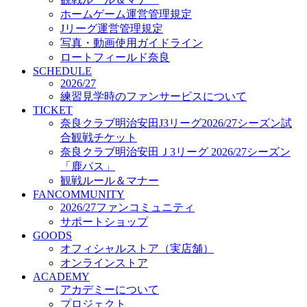
オフィシャルストア（実店舗）
ホームゲーム運営管理規定
オンラインストア
Jリーグ運営管理規定
ACADEMY
写真・動画使用ガイドライン
アカデミーについて
ロートフィールド奈良
プロジェクト
SCHEDULE
コーチ&スタッフ
2026/27
ジュニア
練習見学時のファンサービスについて
ジュニアユース
TICKET
奈良クラブ明治安田J3リーグ2026/27シーズン試
ユース
合観戦チケット
練習拠点（ナラディーア）
奈良クラブ明治安田Ｊ3リーグ 2026/27シーズン
SCHOOL
CLUB
「鹿パス」
2026/27 パートナー企業
観戦ルール＆マナー
パートナー募集
FANCOMMUNITY
クラブ理念
2026/27ファンコミュニティ
クラブ情報
サポートショップ
サステナビリティ
GOODS
オフィシャルストア（実店舗）
Web制作支援
オンラインストア
応援プロジェクト
ACADEMY
アカデミーについて
プロジェクト