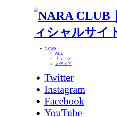
NEWS
ALL
リリース
メディア
試合情報
Twitter
グッズ
ファンコミュニティ
普及・育成
Instagram
ホームタウン
コラム
Facebook
その他
TEAM
YouTube
2026/27トップチーム