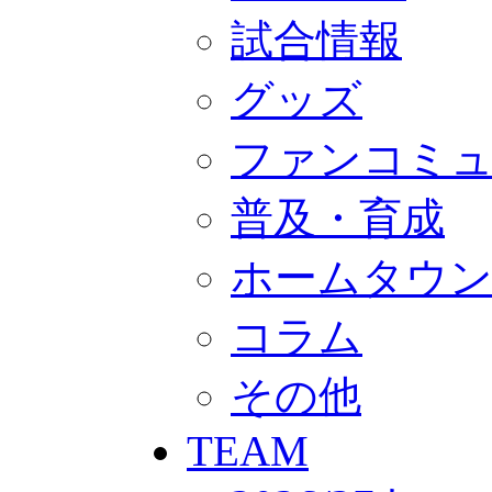
GOODS
オフィシャルストア（実店舗）
試合情報
オンラインストア
ACADEMY
グッズ
アカデミーについて
プロジェクト
コーチ&スタッフ
ファンコミ
ジュニア
ジュニアユース
ユース
普及・育成
練習拠点（ナラディーア）
SCHOOL
ホームタウ
CLUB
2026/27 パートナー企業
パートナー募集
コラム
クラブ理念
クラブ情報
サステナビリティ
その他
Web制作支援
応援プロジェクト
TEAM