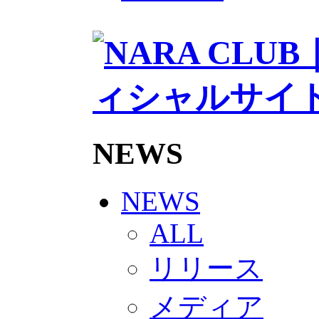
2026/27トップチームスタッフ
ソシオス
バモス
チアダンススクール
ボランティアチーム「volundeer
ビクトリーロード
HOMEGAME
観戦ルール＆マナー
ホームゲーム運営管理規定
Jリーグ運営管理規定
NEWS
写真・動画使用ガイドライン
ロートフィールド奈良
SCHEDULE
2026/27
NEWS
練習見学時のファンサービスに
TICKET
ALL
奈良クラブ明治安田J3リーグ202
奈良クラブ明治安田Ｊ3リーグ 20
リリース
観戦ルール＆マナー
FANCOMMUNITY
2026/27ファンコミュニティ
メディア
サポートショップ