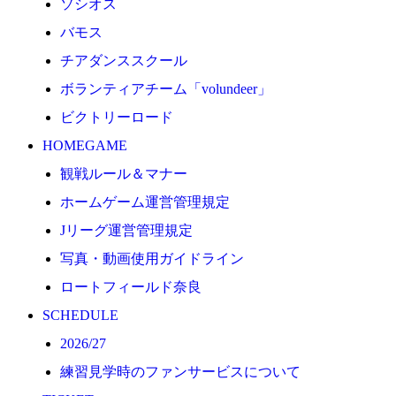
ソシオス
2026/27
バモス
練習見学時のファンサービスについて
チアダンススクール
TICKET
ボランティアチーム「volundeer」
奈良クラブ明治安田J3リーグ2026/27シーズン試合
ビクトリーロード
奈良クラブ明治安田Ｊ3リーグ 2026/27シーズン「鹿
HOMEGAME
観戦ルール＆マナー
観戦ルール＆マナー
FANCOMMUNITY
ホームゲーム運営管理規定
2026/27ファンコミュニティ
Jリーグ運営管理規定
サポートショップ
写真・動画使用ガイドライン
GOODS
ロートフィールド奈良
オフィシャルストア（実店舗）
SCHEDULE
オンラインストア
2026/27
ACADEMY
練習見学時のファンサービスについて
アカデミーについて