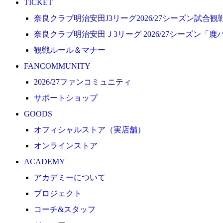
TICKET
プロジェクト
奈良クラブ明治安田J3リーグ2026/27シーズン試合
コーチ&スタッフ
奈良クラブ明治安田Ｊ3リーグ 2026/27シーズン「鹿
ジュニア
観戦ルール＆マナー
ジュニアユース
FANCOMMUNITY
ユース
2026/27ファンコミュニティ
練習拠点（ナラディーア）
サポートショップ
SCHOOL
GOODS
CLUB
オフィシャルストア（実店舗）
2026/27 パートナー企業
オンラインストア
パートナー募集
ACADEMY
クラブ理念
アカデミーについて
クラブ情報
プロジェクト
サステナビリティ
コーチ&スタッフ
Web制作支援