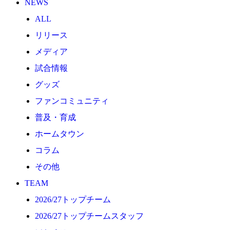
NEWS
2026/27トップチーム
ALL
2026/27トップチームスタッフ
リリース
ソシオス
メディア
バモス
試合情報
チアダンススクール
グッズ
ボランティアチーム「volundeer」
ファンコミュニティ
ビクトリーロード
普及・育成
HOMEGAME
ホームタウン
観戦ルール＆マナー
コラム
ホームゲーム運営管理規定
その他
Jリーグ運営管理規定
TEAM
写真・動画使用ガイドライン
2026/27トップチーム
ロートフィールド奈良
2026/27トップチームスタッフ
SCHEDULE