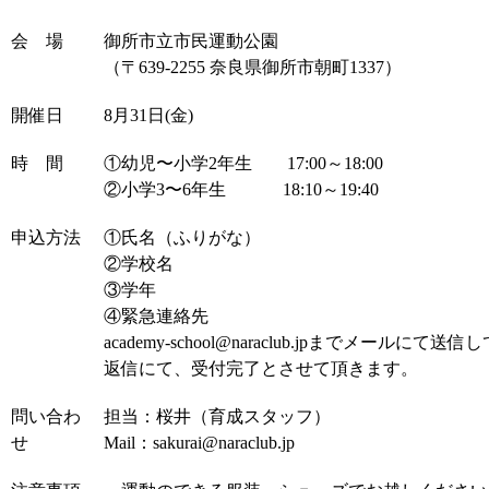
会 場
御所市立市民運動公園
（〒639-2255 奈良県御所市朝町1337）
開催日
8月31日(金)
時 間
①幼児〜小学2年生 17:00～18:00
②小学3〜6年生 18:10～19:40
申込方法
①氏名（ふりがな）
②学校名
③学年
④緊急連絡先
academy-school@naraclub.jpまでメールにて
返信にて、受付完了とさせて頂きます。
問い合わ
担当：桜井（育成スタッフ）
せ
Mail：sakurai@naraclub.jp