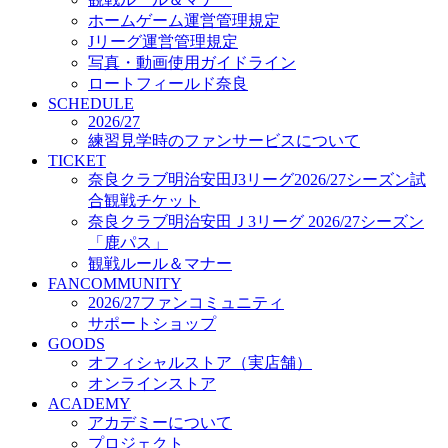
オフィシャルストア（実店舗）
ホームゲーム運営管理規定
オンラインストア
Jリーグ運営管理規定
ACADEMY
写真・動画使用ガイドライン
アカデミーについて
ロートフィールド奈良
プロジェクト
SCHEDULE
コーチ&スタッフ
2026/27
ジュニア
練習見学時のファンサービスについて
ジュニアユース
TICKET
奈良クラブ明治安田J3リーグ2026/27シーズン試
ユース
合観戦チケット
練習拠点（ナラディーア）
奈良クラブ明治安田Ｊ3リーグ 2026/27シーズン
SCHOOL
CLUB
「鹿パス」
2026/27 パートナー企業
観戦ルール＆マナー
パートナー募集
FANCOMMUNITY
クラブ理念
2026/27ファンコミュニティ
クラブ情報
サポートショップ
サステナビリティ
GOODS
オフィシャルストア（実店舗）
Web制作支援
オンラインストア
応援プロジェクト
ACADEMY
アカデミーについて
プロジェクト