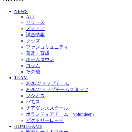
チアダンススクール
NEWS
ボランティアチーム「volundeer」
ALL
ビクトリーロード
リリース
HOMEGAME
メディア
観戦ルール＆マナー
試合情報
ホームゲーム運営管理規定
グッズ
Jリーグ運営管理規定
ファンコミュニティ
写真・動画使用ガイドライン
普及・育成
ロートフィールド奈良
ホームタウン
SCHEDULE
コラム
2026/27
練習見学時のファンサービスについて
その他
TICKET
TEAM
奈良クラブ明治安田J3リーグ2026/27シーズン試
2026/27トップチーム
合観戦チケット
2026/27トップチームスタッフ
奈良クラブ明治安田Ｊ3リーグ 2026/27シーズン
ソシオス
「鹿パス」
バモス
観戦ルール＆マナー
チアダンススクール
FANCOMMUNITY
ボランティアチーム「volundeer」
2026/27ファンコミュニティ
ビクトリーロード
サポートショップ
HOMEGAME
GOODS
観戦ルール＆マナー