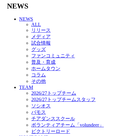
バモス
NEWS
チアダンススクール
ボランティアチーム「volundeer」
NEWS
ビクトリーロード
ALL
HOMEGAME
リリース
観戦ルール＆マナー
メディア
ホームゲーム運営管理規定
試合情報
Jリーグ運営管理規定
グッズ
写真・動画使用ガイドライン
ファンコミュニティ
ロートフィールド奈良
普及・育成
SCHEDULE
ホームタウン
2026/27
コラム
練習見学時のファンサービスについて
その他
TICKET
TEAM
奈良クラブ明治安田J3リーグ2026/27シーズン
2026/27トップチーム
試合観戦チケット
2026/27トップチームスタッフ
奈良クラブ明治安田Ｊ3リーグ 2026/27シーズ
ソシオス
ン「鹿パス」
バモス
観戦ルール＆マナー
チアダンススクール
FANCOMMUNITY
ボランティアチーム「volundeer」
2026/27ファンコミュニティ
ビクトリーロード
サポートショップ