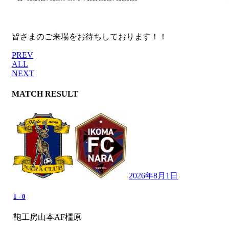
皆さまのご来場をお待ちしております！！
PREV
ALL
NEXT
MATCH RESULT
2026年8月1日
1
-
0
鞄工房山本AF橿原