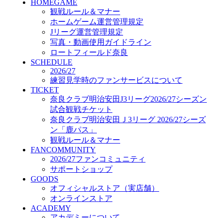
HOMEGAME
GOODS
観戦ルール＆マナー
オフィシャルストア（実店舗）
ホームゲーム運営管理規定
オンラインストア
ACADEMY
Jリーグ運営管理規定
アカデミーについて
写真・動画使用ガイドライン
プロジェクト
ロートフィールド奈良
コーチ&スタッフ
SCHEDULE
2026/27
ジュニア
練習見学時のファンサービスについて
ジュニアユース
TICKET
ユース
奈良クラブ明治安田J3リーグ2026/27シーズン
練習拠点（ナラディーア）
試合観戦チケット
SCHOOL
奈良クラブ明治安田Ｊ3リーグ 2026/27シーズ
CLUB
ン「鹿パス」
2026/27 パートナー企業
観戦ルール＆マナー
パートナー募集
FANCOMMUNITY
クラブ理念
2026/27ファンコミュニティ
クラブ情報
サポートショップ
サステナビリティ
GOODS
Web制作支援
オフィシャルストア（実店舗）
応援プロジェクト
オンラインストア
ACADEMY
アカデミーについて