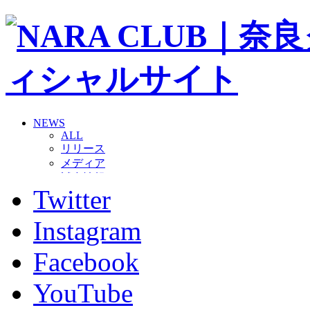
NEWS
ALL
リリース
メディア
試合情報
Twitter
グッズ
ファンコミュニティ
普及・育成
Instagram
ホームタウン
コラム
Facebook
その他
TEAM
YouTube
2026/27トップチーム
2026/27トップチームスタッフ