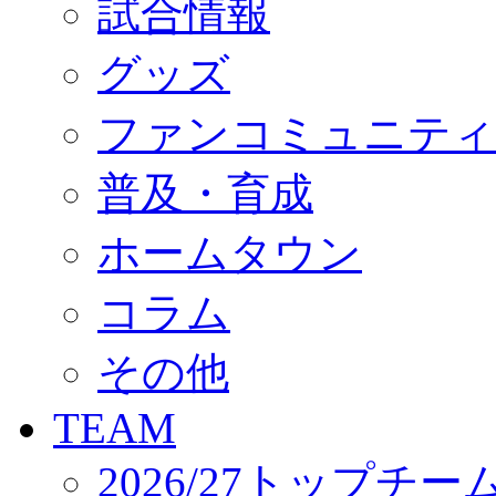
試合情報
オフィシャルストア（実店舗）
オンラインストア
ACADEMY
グッズ
アカデミーについて
プロジェクト
ファンコミュニティ
コーチ&スタッフ
ジュニア
ジュニアユース
普及・育成
ユース
練習拠点（ナラディーア）
ホームタウン
SCHOOL
CLUB
2026/27 パートナー企業
コラム
パートナー募集
クラブ理念
クラブ情報
その他
サステナビリティ
Web制作支援
TEAM
応援プロジェクト
2026/27トップチー