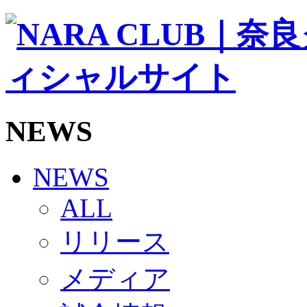
ソシオス
バモス
チアダンススクール
ボランティアチーム「volundeer」
ビクトリーロード
HOMEGAME
観戦ルール＆マナー
ホームゲーム運営管理規定
NEWS
Jリーグ運営管理規定
写真・動画使用ガイドライン
ロートフィールド奈良
SCHEDULE
NEWS
2026/27
練習見学時のファンサービスについて
ALL
TICKET
奈良クラブ明治安田J3リーグ2026/27シーズン試
リリース
奈良クラブ明治安田Ｊ3リーグ 2026/27シーズン
観戦ルール＆マナー
FANCOMMUNITY
メディア
2026/27ファンコミュニティ
サポートショップ
GOODS