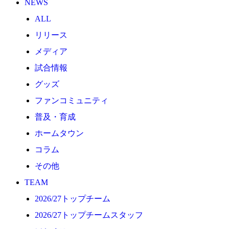
NEWS
2026/27トップチーム
ALL
2026/27トップチームスタッフ
リリース
ソシオス
メディア
バモス
試合情報
チアダンススクール
グッズ
ボランティアチーム「volundeer」
ファンコミュニティ
ビクトリーロード
普及・育成
HOMEGAME
ホームタウン
観戦ルール＆マナー
コラム
ホームゲーム運営管理規定
その他
Jリーグ運営管理規定
TEAM
写真・動画使用ガイドライン
2026/27トップチーム
ロートフィールド奈良
2026/27トップチームスタッフ
SCHEDULE