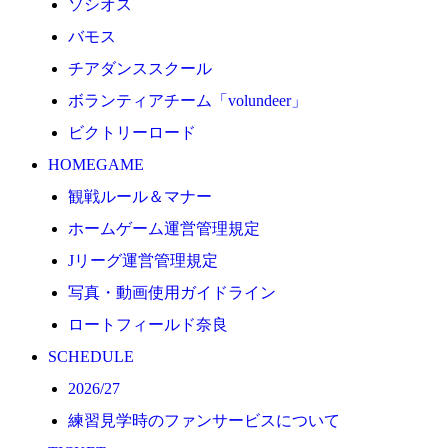
ソシオス
2026/27
バモス
練習見学時のファンサービスについて
チアダンススクール
TICKET
ボランティアチーム「volundeer」
奈良クラブ明治安田J3リーグ2026/27シーズン試合
ビクトリーロード
奈良クラブ明治安田Ｊ3リーグ 2026/27シーズン「鹿
HOMEGAME
観戦ルール＆マナー
観戦ルール＆マナー
FANCOMMUNITY
ホームゲーム運営管理規定
2026/27ファンコミュニティ
Jリーグ運営管理規定
サポートショップ
写真・動画使用ガイドライン
GOODS
ロートフィールド奈良
オフィシャルストア（実店舗）
SCHEDULE
オンラインストア
2026/27
ACADEMY
練習見学時のファンサービスについて
アカデミーについて