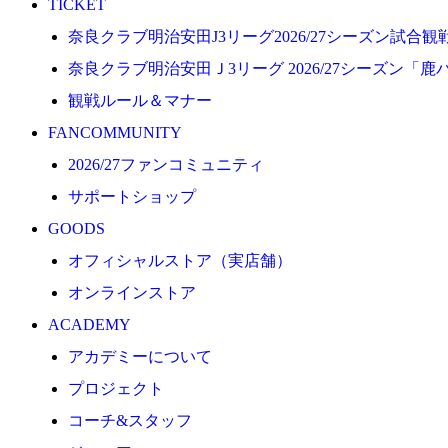
TICKET
プロジェクト
奈良クラブ明治安田J3リーグ2026/27シーズン試合
コーチ&スタッフ
奈良クラブ明治安田Ｊ3リーグ 2026/27シーズン「鹿
ジュニア
観戦ルール＆マナー
ジュニアユース
FANCOMMUNITY
ユース
2026/27ファンコミュニティ
練習拠点（ナラディーア）
サポートショップ
SCHOOL
GOODS
CLUB
オフィシャルストア（実店舗）
2026/27 パートナー企業
オンラインストア
パートナー募集
ACADEMY
クラブ理念
アカデミーについて
クラブ情報
プロジェクト
サステナビリティ
コーチ&スタッフ
Web制作支援