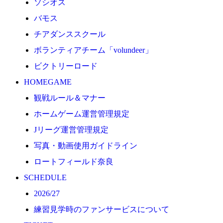
ソシオス
2026/27
バモス
練習見学時のファンサービスについて
チアダンススクール
TICKET
ボランティアチーム「volundeer」
奈良クラブ明治安田J3リーグ2026/27シーズン試合
ビクトリーロード
奈良クラブ明治安田Ｊ3リーグ 2026/27シーズン「鹿
HOMEGAME
観戦ルール＆マナー
観戦ルール＆マナー
FANCOMMUNITY
ホームゲーム運営管理規定
2026/27ファンコミュニティ
Jリーグ運営管理規定
サポートショップ
写真・動画使用ガイドライン
GOODS
ロートフィールド奈良
オフィシャルストア（実店舗）
SCHEDULE
オンラインストア
2026/27
ACADEMY
練習見学時のファンサービスについて
アカデミーについて