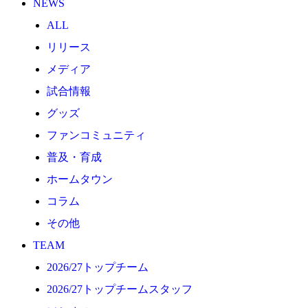
NEWS
2026/27トップチーム
ALL
2026/27トップチームスタッフ
リリース
ソシオス
メディア
バモス
試合情報
チアダンススクール
グッズ
ボランティアチーム「volundeer」
ファンコミュニティ
ビクトリーロード
普及・育成
HOMEGAME
ホームタウン
観戦ルール＆マナー
コラム
ホームゲーム運営管理規定
その他
Jリーグ運営管理規定
TEAM
写真・動画使用ガイドライン
2026/27トップチーム
ロートフィールド奈良
2026/27トップチームスタッフ
SCHEDULE