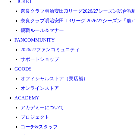
TICKET
プロジェクト
奈良クラブ明治安田J3リーグ2026/27シーズン試合
コーチ&スタッフ
奈良クラブ明治安田Ｊ3リーグ 2026/27シーズン「鹿
ジュニア
観戦ルール＆マナー
ジュニアユース
FANCOMMUNITY
ユース
2026/27ファンコミュニティ
練習拠点（ナラディーア）
サポートショップ
SCHOOL
GOODS
CLUB
オフィシャルストア（実店舗）
2026/27 パートナー企業
オンラインストア
パートナー募集
ACADEMY
クラブ理念
アカデミーについて
クラブ情報
プロジェクト
サステナビリティ
コーチ&スタッフ
Web制作支援