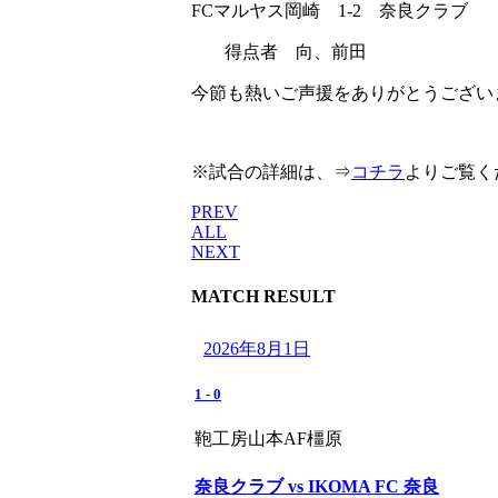
FCマルヤス岡崎 1-2 奈良クラブ
得点者 向、前田
今節も熱いご声援をありがとうござい
※試合の詳細は、⇒
コチラ
よりご覧く
PREV
ALL
NEXT
MATCH RESULT
2026年8月1日
1
-
0
鞄工房山本AF橿原
奈良クラブ vs IKOMA FC 奈良