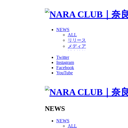
NEWS
ALL
リリース
メディア
試合情報
Twitter
グッズ
Instagram
ファンコミュニティ
Facebook
普及・育成
YouTube
ホームタウン
コラム
その他
TEAM
2026/27トップチーム
2026/27トップチームスタッ
NEWS
ソシオス
バモス
NEWS
チアダンススクール
ALL