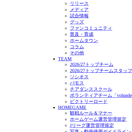
ボランティアチーム「volunde
リリース
ビクトリーロード
メディア
HOMEGAME
試合情報
観戦ルール＆マナー
グッズ
ホームゲーム運営管理規定
ファンコミュニティ
Jリーグ運営管理規定
普及・育成
写真・動画使用ガイドライン
ホームタウン
ロートフィールド奈良
コラム
SCHEDULE
その他
2026/27
TEAM
練習見学時のファンサービス
2026/27トップチーム
TICKET
2026/27トップチームスタッ
奈良クラブ明治安田J3リーグ2
ソシオス
奈良クラブ明治安田Ｊ3リーグ 
バモス
観戦ルール＆マナー
チアダンススクール
FANCOMMUNITY
ボランティアチーム「volunde
2026/27ファンコミュニティ
ビクトリーロード
サポートショップ
HOMEGAME
GOODS
観戦ルール＆マナー
オフィシャルストア（実店舗
ホームゲーム運営管理規定
オンラインストア
Jリーグ運営管理規定
ACADEMY
アカデミーについて
写真・動画使用ガイドライン