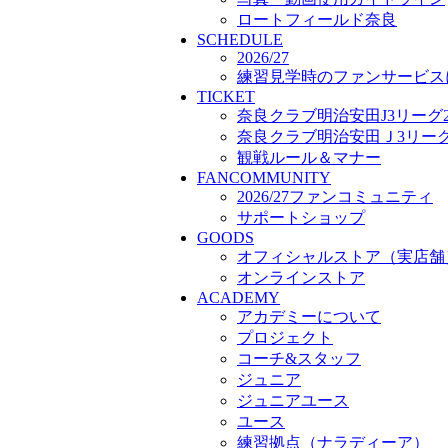
プロジェクト
ロートフィールド奈良
SCHEDULE
コーチ&スタッフ
2026/27
ジュニア
練習見学時のファンサービス
ジュニアユース
TICKET
ユース
奈良クラブ明治安田J3リーグ2
練習拠点（ナラディーア）
奈良クラブ明治安田Ｊ3リーグ 
SCHOOL
観戦ルール＆マナー
CLUB
FANCOMMUNITY
2026/27 パートナー企業
2026/27ファンコミュニティ
パートナー募集
サポートショップ
クラブ理念
GOODS
クラブ情報
オフィシャルストア（実店舗
サステナビリティ
オンラインストア
Web制作支援
ACADEMY
応援プロジェクト
アカデミーについて
プロジェクト
コーチ&スタッフ
ジュニア
ジュニアユース
ユース
練習拠点（ナラディーア）