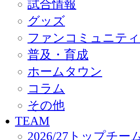
試合情報
オフィシャルストア（実店舗）
オンラインストア
ACADEMY
グッズ
アカデミーについて
プロジェクト
ファンコミュニティ
コーチ&スタッフ
ジュニア
ジュニアユース
普及・育成
ユース
練習拠点（ナラディーア）
ホームタウン
SCHOOL
CLUB
2026/27 パートナー企業
コラム
パートナー募集
クラブ理念
クラブ情報
その他
サステナビリティ
Web制作支援
TEAM
応援プロジェクト
2026/27トップチー