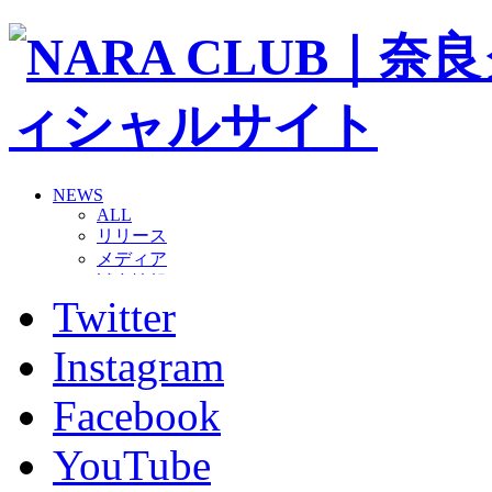
NEWS
ALL
リリース
メディア
試合情報
Twitter
グッズ
ファンコミュニティ
普及・育成
Instagram
ホームタウン
コラム
Facebook
その他
TEAM
YouTube
2026/27トップチーム
2026/27トップチームスタッフ