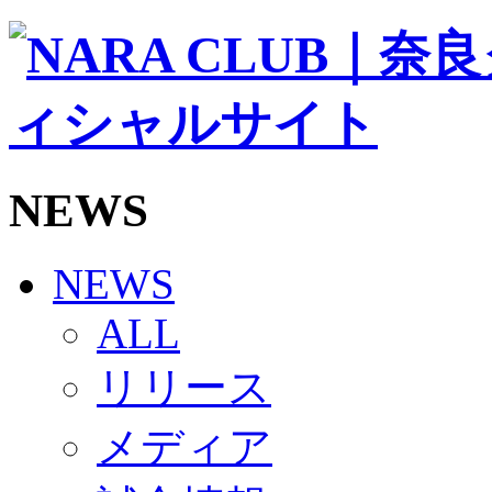
ソシオス
バモス
チアダンススクール
ボランティアチーム「volundeer」
ビクトリーロード
HOMEGAME
観戦ルール＆マナー
ホームゲーム運営管理規定
NEWS
Jリーグ運営管理規定
写真・動画使用ガイドライン
ロートフィールド奈良
SCHEDULE
NEWS
2026/27
練習見学時のファンサービスについて
ALL
TICKET
奈良クラブ明治安田J3リーグ2026/27シーズン試
リリース
奈良クラブ明治安田Ｊ3リーグ 2026/27シーズン
観戦ルール＆マナー
FANCOMMUNITY
メディア
2026/27ファンコミュニティ
サポートショップ
GOODS