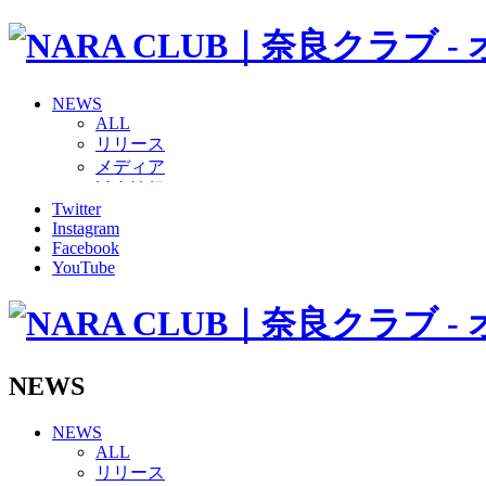
NEWS
ALL
リリース
メディア
試合情報
Twitter
グッズ
Instagram
ファンコミュニティ
Facebook
普及・育成
YouTube
ホームタウン
コラム
その他
TEAM
2026/27トップチーム
NEWS
2026/27トップチームスタッフ
ソシオス
NEWS
バモス
ALL
チアダンススクール
リリース
ボランティアチーム「volundeer」