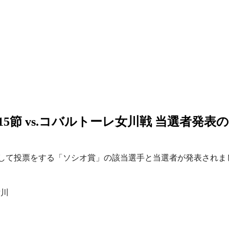
第15節 vs.コバルトーレ女川戦 当選者発表
想して投票をする「ソシオ賞」の該当選手と当選者が発表されま
女川