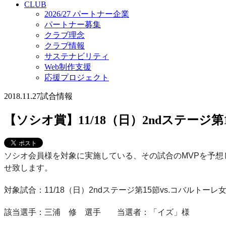
CLUB
2026/27 パートナー企業
パートナー募集
クラブ理念
クラブ情報
サステナビリティ
Web制作支援
応援プロジェクト
2018.11.27
試合情報
【ソシオ賞】11/18（日）2ndステージ
ソシオ会員様を対象に実施している、その試合のMVPを予
せ致します。
対象試合：11/18（日）2ndステージ第15節vs.コバルトーレ
該当選手：三浦 修 選手 当選者：「イズ」様