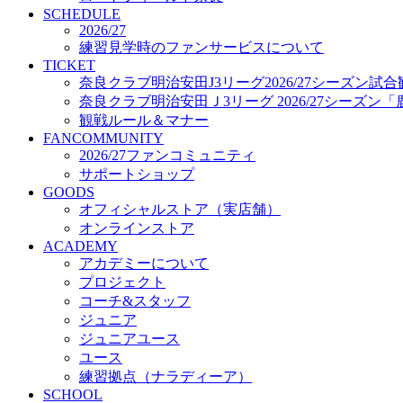
プロジェクト
SCHEDULE
コーチ&スタッフ
2026/27
練習見学時のファンサービスについて
ジュニア
TICKET
ジュニアユース
奈良クラブ明治安田J3リーグ2026/27シーズン試
ユース
奈良クラブ明治安田Ｊ3リーグ 2026/27シーズン
練習拠点（ナラディーア）
観戦ルール＆マナー
SCHOOL
FANCOMMUNITY
CLUB
2026/27ファンコミュニティ
2026/27 パートナー企業
サポートショップ
パートナー募集
GOODS
クラブ理念
オフィシャルストア（実店舗）
クラブ情報
オンラインストア
サステナビリティ
ACADEMY
Web制作支援
アカデミーについて
応援プロジェクト
プロジェクト
コーチ&スタッフ
ジュニア
ジュニアユース
ユース
練習拠点（ナラディーア）
SCHOOL