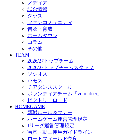
メディア
ビクトリーロード
試合情報
HOMEGAME
グッズ
観戦ルール＆マナー
ファンコミュニティ
ホームゲーム運営管理規定
普及・育成
Jリーグ運営管理規定
ホームタウン
写真・動画使用ガイドライン
コラム
ロートフィールド奈良
その他
SCHEDULE
TEAM
2026/27
2026/27トップチーム
練習見学時のファンサービスについて
2026/27トップチームスタッフ
TICKET
ソシオス
奈良クラブ明治安田J3リーグ2026/27シーズン試
バモス
奈良クラブ明治安田Ｊ3リーグ 2026/27シーズン
チアダンススクール
観戦ルール＆マナー
FANCOMMUNITY
ボランティアチーム「volundeer」
2026/27ファンコミュニティ
ビクトリーロード
サポートショップ
HOMEGAME
GOODS
観戦ルール＆マナー
オフィシャルストア（実店舗）
ホームゲーム運営管理規定
オンラインストア
Jリーグ運営管理規定
ACADEMY
写真・動画使用ガイドライン
アカデミーについて
ロートフィールド奈良