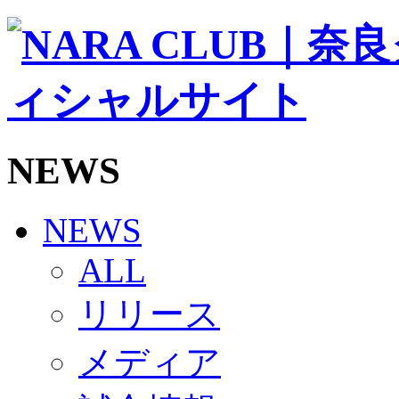
ソシオス
バモス
チアダンススクール
ボランティアチーム「volundeer」
ビクトリーロード
HOMEGAME
観戦ルール＆マナー
ホームゲーム運営管理規定
NEWS
Jリーグ運営管理規定
写真・動画使用ガイドライン
ロートフィールド奈良
SCHEDULE
NEWS
2026/27
練習見学時のファンサービスについて
ALL
TICKET
奈良クラブ明治安田J3リーグ2026/27シーズン試
リリース
奈良クラブ明治安田Ｊ3リーグ 2026/27シーズン
観戦ルール＆マナー
FANCOMMUNITY
メディア
2026/27ファンコミュニティ
サポートショップ
GOODS