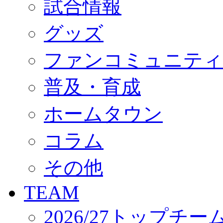
試合情報
オフィシャルストア（実店舗）
オンラインストア
ACADEMY
グッズ
アカデミーについて
プロジェクト
ファンコミュニティ
コーチ&スタッフ
ジュニア
ジュニアユース
普及・育成
ユース
練習拠点（ナラディーア）
ホームタウン
SCHOOL
CLUB
2026/27 パートナー企業
コラム
パートナー募集
クラブ理念
クラブ情報
その他
サステナビリティ
Web制作支援
TEAM
応援プロジェクト
2026/27トップチー