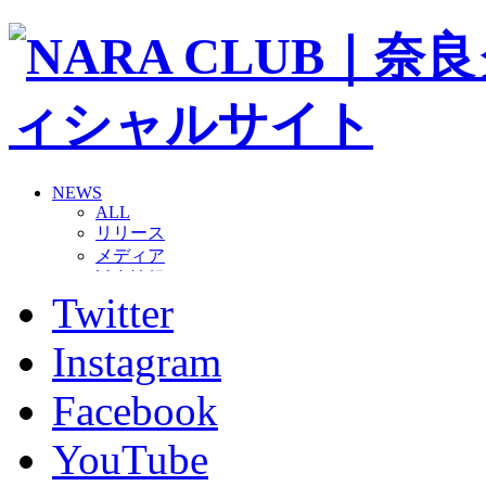
NEWS
ALL
リリース
メディア
試合情報
Twitter
グッズ
ファンコミュニティ
普及・育成
Instagram
ホームタウン
コラム
Facebook
その他
TEAM
YouTube
2026/27トップチーム
2026/27トップチームスタッフ