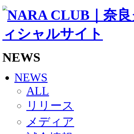
ソシオス
バモス
チアダンススクール
ボランティアチーム「volundeer」
ビクトリーロード
HOMEGAME
観戦ルール＆マナー
ホームゲーム運営管理規定
NEWS
Jリーグ運営管理規定
写真・動画使用ガイドライン
ロートフィールド奈良
SCHEDULE
NEWS
2026/27
練習見学時のファンサービスについて
ALL
TICKET
奈良クラブ明治安田J3リーグ2026/27シーズン試
リリース
奈良クラブ明治安田Ｊ3リーグ 2026/27シーズン
観戦ルール＆マナー
FANCOMMUNITY
メディア
2026/27ファンコミュニティ
サポートショップ
GOODS