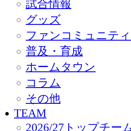
試合情報
オフィシャルストア（実店舗）
オンラインストア
ACADEMY
グッズ
アカデミーについて
プロジェクト
ファンコミュニティ
コーチ&スタッフ
ジュニア
ジュニアユース
普及・育成
ユース
練習拠点（ナラディーア）
ホームタウン
SCHOOL
CLUB
2026/27 パートナー企業
コラム
パートナー募集
クラブ理念
クラブ情報
その他
サステナビリティ
Web制作支援
TEAM
応援プロジェクト
2026/27トップチー