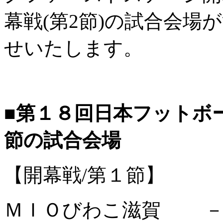
幕戦(第2節)の試合会
せいたします。
■第１８回日本フットボール
節の試合会場
【開幕戦/第１節】 3月
ＭＩＯびわこ滋賀 －