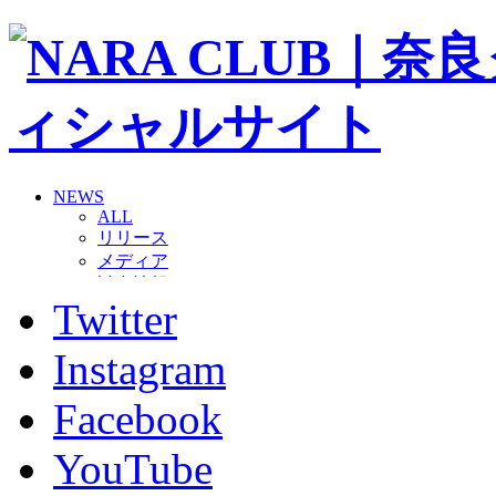
NEWS
ALL
リリース
メディア
試合情報
Twitter
グッズ
ファンコミュニティ
普及・育成
Instagram
ホームタウン
コラム
Facebook
その他
TEAM
YouTube
2026/27トップチーム
2026/27トップチームスタッフ