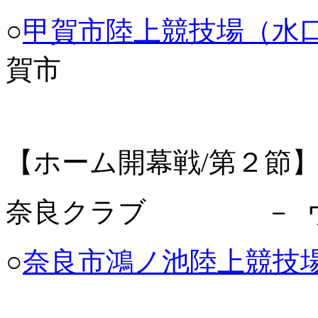
○
甲賀市陸上競技場（水
賀市
【ホーム開幕戦/第２節】 3月
奈良クラブ － ヴ
○
奈良市鴻ノ池陸上競技