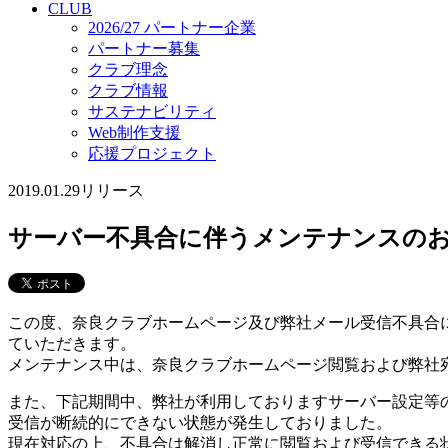
CLUB
2026/27 パートナー企業
パートナー募集
クラブ理念
クラブ情報
サステナビリティ
Web制作支援
応援プロジェクト
2019.01.29
リリース
サーバー不具合に伴うメンテナンスの
この度、奈良クラブホームページ及び弊社メール受信不具合
ていただきます。
メンテナンス中は、奈良クラブホームページ閲覧および弊社
また、下記期間中、弊社が利用しておりますサーバー設定等
受信が断続的にできない状態が発生しておりました。
現在対応の上、不具合は解消し正常に閲覧および受信できる