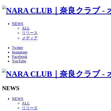
NEWS
ALL
リリース
メディア
試合情報
Twitter
グッズ
Instagram
ファンコミュニティ
Facebook
普及・育成
YouTube
ホームタウン
コラム
その他
TEAM
2026/27トップチーム
NEWS
2026/27トップチームスタッフ
ソシオス
NEWS
バモス
ALL
チアダンススクール
リリース
ボランティアチーム「volundeer」