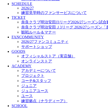
プロジェクト
SCHEDULE
コーチ&スタッフ
2026/27
練習見学時のファンサービスについて
ジュニア
TICKET
ジュニアユース
奈良クラブ明治安田J3リーグ2026/27シーズン試
ユース
奈良クラブ明治安田Ｊ3リーグ 2026/27シーズン
練習拠点（ナラディーア）
観戦ルール＆マナー
SCHOOL
FANCOMMUNITY
CLUB
2026/27ファンコミュニティ
2026/27 パートナー企業
サポートショップ
パートナー募集
GOODS
クラブ理念
オフィシャルストア（実店舗）
クラブ情報
オンラインストア
サステナビリティ
ACADEMY
Web制作支援
アカデミーについて
応援プロジェクト
プロジェクト
コーチ&スタッフ
ジュニア
ジュニアユース
ユース
練習拠点（ナラディーア）
SCHOOL