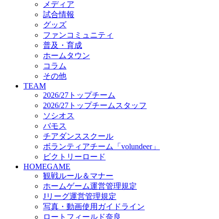
メディア
ビクトリーロード
試合情報
HOMEGAME
グッズ
観戦ルール＆マナー
ファンコミュニティ
ホームゲーム運営管理規定
普及・育成
Jリーグ運営管理規定
ホームタウン
写真・動画使用ガイドライン
コラム
ロートフィールド奈良
その他
SCHEDULE
TEAM
2026/27
2026/27トップチーム
練習見学時のファンサービスについて
2026/27トップチームスタッフ
TICKET
ソシオス
奈良クラブ明治安田J3リーグ2026/27シーズン試
バモス
奈良クラブ明治安田Ｊ3リーグ 2026/27シーズン
チアダンススクール
観戦ルール＆マナー
FANCOMMUNITY
ボランティアチーム「volundeer」
2026/27ファンコミュニティ
ビクトリーロード
サポートショップ
HOMEGAME
GOODS
観戦ルール＆マナー
オフィシャルストア（実店舗）
ホームゲーム運営管理規定
オンラインストア
Jリーグ運営管理規定
ACADEMY
写真・動画使用ガイドライン
アカデミーについて
ロートフィールド奈良