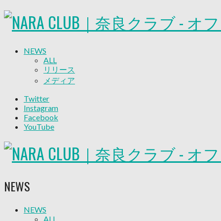
NEWS
ALL
リリース
メディア
試合情報
Twitter
グッズ
Instagram
ファンコミュニティ
Facebook
普及・育成
YouTube
ホームタウン
コラム
その他
TEAM
2026/27トップチーム
NEWS
2026/27トップチームスタッフ
ソシオス
バモス
NEWS
ALL
チアダンススクール