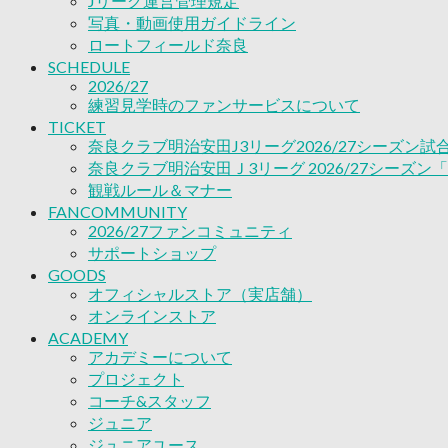
Jリーグ運営管理規定
ACADEMY
写真・動画使用ガイドライン
アカデミーについて
ロートフィールド奈良
プロジェクト
SCHEDULE
コーチ&スタッフ
2026/27
ジュニア
練習見学時のファンサービスについて
ジュニアユース
TICKET
ユース
奈良クラブ明治安田J3リーグ2026/27シーズン
練習拠点（ナラディーア）
奈良クラブ明治安田Ｊ3リーグ 2026/27シーズン
SCHOOL
観戦ルール＆マナー
CLUB
FANCOMMUNITY
2026/27 パートナー企業
2026/27ファンコミュニティ
パートナー募集
サポートショップ
クラブ理念
GOODS
クラブ情報
オフィシャルストア（実店舗）
サステナビリティ
オンラインストア
Web制作支援
ACADEMY
アカデミーについて
応援プロジェクト
プロジェクト
コーチ&スタッフ
ジュニア
ジュニアユース