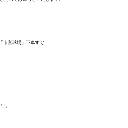
原行で「市営球場」下車すぐ
さい。