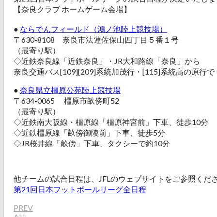
【奈良クラブ ホームゲーム会場】
●
ならでんフィールド（鴻ノ池陸上競技場）
〒630-8108 奈良市法蓮佐保山四丁目５番１号
（最寄り駅）
◇近鉄奈良線「近鉄奈良」・JR大和路線「奈良」から
ㅤ奈良交通バス[109][209]系統加茂行・[115]系統高の
●
奈良県立橿原公苑陸上競技場
〒634-0065 橿原市畝傍町52
（最寄り駅）
◇近鉄南大阪線・橿原線「橿原神宮前」下車、徒歩10分
◇近鉄橿原線「畝傍御陵前」下車、徒歩5分
◇JR桜井線「畝傍」下車、タクシーで約10分
他チームの試合日程は、JFLのウェブサイトをご参照くだ
第21回日本フットボールリーグ全日程
PREV
ALL