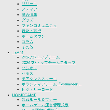
リリース
ボランティアチーム「volundeer」
メディア
ビクトリーロード
試合情報
HOMEGAME
グッズ
観戦ルール＆マナー
ファンコミュニティ
ホームゲーム運営管理規定
普及・育成
Jリーグ運営管理規定
ホームタウン
写真・動画使用ガイドライン
コラム
ロートフィールド奈良
その他
SCHEDULE
2026/27
TEAM
練習見学時のファンサービスについて
2026/27トップチーム
TICKET
2026/27トップチームスタッフ
奈良クラブ明治安田J3リーグ2026/27シーズン
ソシオス
奈良クラブ明治安田Ｊ3リーグ 2026/27シーズン
バモス
観戦ルール＆マナー
チアダンススクール
FANCOMMUNITY
ボランティアチーム「volundeer」
2026/27ファンコミュニティ
ビクトリーロード
サポートショップ
HOMEGAME
GOODS
観戦ルール＆マナー
オフィシャルストア（実店舗）
ホームゲーム運営管理規定
オンラインストア