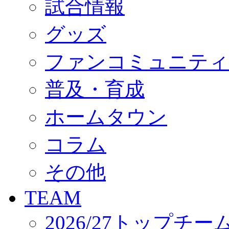
試合情報
オフィシャルストア（実店舗）
オンラインストア
ACADEMY
グッズ
アカデミーについて
プロジェクト
ファンコミュニティ
コーチ&スタッフ
ジュニア
ジュニアユース
普及・育成
ユース
練習拠点（ナラディーア）
ホームタウン
SCHOOL
CLUB
2026/27 パートナー企業
コラム
パートナー募集
クラブ理念
クラブ情報
その他
サステナビリティ
Web制作支援
TEAM
応援プロジェクト
2026/27トップチー