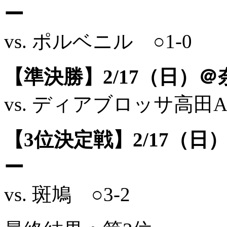
ー
vs. ポルベニル ○1-0
【準決勝】2/17（日）
vs. ディアブロッサ高田A 
【3位決定戦】2/17（
ー
vs. 斑鳩 ○3-2