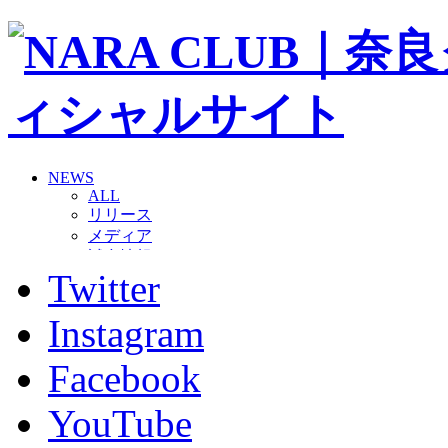
NEWS
ALL
リリース
メディア
試合情報
Twitter
グッズ
ファンコミュニティ
普及・育成
Instagram
ホームタウン
コラム
Facebook
その他
TEAM
YouTube
2026/27トップチーム
2026/27トップチームスタッフ