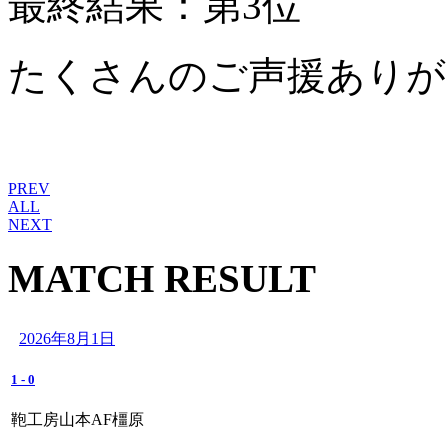
最終結果：第3位
たくさんのご声援ありが
PREV
ALL
NEXT
MATCH RESULT
2026年8月1日
1
-
0
鞄工房山本AF橿原