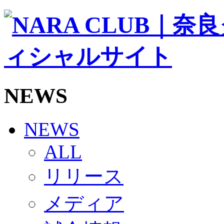
ソシオス
バモス
チアダンススクール
ボランティアチーム「volundeer」
ビクトリーロード
HOMEGAME
観戦ルール＆マナー
ホームゲーム運営管理規定
NEWS
Jリーグ運営管理規定
写真・動画使用ガイドライン
ロートフィールド奈良
SCHEDULE
NEWS
2026/27
練習見学時のファンサービスについて
ALL
TICKET
奈良クラブ明治安田J3リーグ2026/27シーズン試
リリース
奈良クラブ明治安田Ｊ3リーグ 2026/27シーズン
観戦ルール＆マナー
FANCOMMUNITY
メディア
2026/27ファンコミュニティ
サポートショップ
GOODS