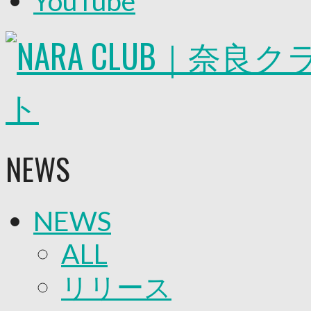
YouTube
2026/27トップチーム
2026/27トップチームスタッフ
ソシオス
バモス
チアダンススクール
ボランティアチーム「volundeer」
ビクトリーロード
HOMEGAME
観戦ルール＆マナー
ホームゲーム運営管理規定
NEWS
Jリーグ運営管理規定
写真・動画使用ガイドライン
ロートフィールド奈良
SCHEDULE
NEWS
2026/27
練習見学時のファンサービスについて
TICKET
ALL
奈良クラブ明治安田J3リーグ2026/27シーズン
奈良クラブ明治安田Ｊ3リーグ 2026/27シーズン
リリース
観戦ルール＆マナー
FANCOMMUNITY