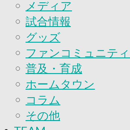
2026/27ファンコミュニティ
メディア
サポートショップ
GOODS
試合情報
オフィシャルストア（実店舗）
オンラインストア
ACADEMY
グッズ
アカデミーについて
プロジェクト
ファンコミュニティ
コーチ&スタッフ
ジュニア
ジュニアユース
普及・育成
ユース
練習拠点（ナラディーア）
ホームタウン
SCHOOL
CLUB
2026/27 パートナー企業
コラム
パートナー募集
クラブ理念
その他
クラブ情報
サステナビリティ
Web制作支援