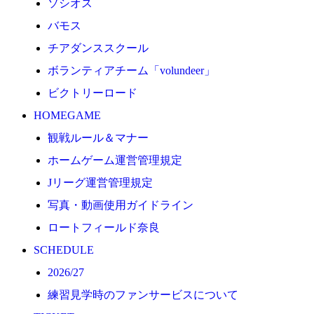
ソシオス
2026/27
バモス
練習見学時のファンサービスについて
チアダンススクール
TICKET
ボランティアチーム「volundeer」
奈良クラブ明治安田J3リーグ2026/27シーズン試合
ビクトリーロード
奈良クラブ明治安田Ｊ3リーグ 2026/27シーズン「鹿
HOMEGAME
観戦ルール＆マナー
観戦ルール＆マナー
FANCOMMUNITY
ホームゲーム運営管理規定
2026/27ファンコミュニティ
Jリーグ運営管理規定
サポートショップ
写真・動画使用ガイドライン
GOODS
ロートフィールド奈良
オフィシャルストア（実店舗）
SCHEDULE
オンラインストア
2026/27
ACADEMY
練習見学時のファンサービスについて
アカデミーについて