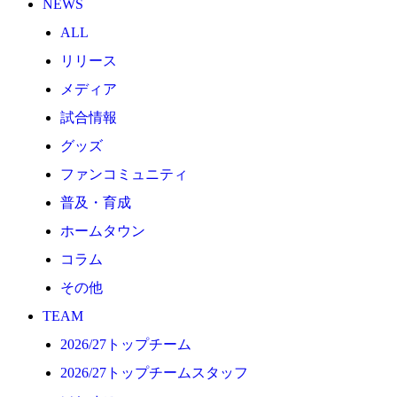
NEWS
2026/27トップチーム
ALL
2026/27トップチームスタッフ
リリース
ソシオス
メディア
バモス
試合情報
チアダンススクール
グッズ
ボランティアチーム「volundeer」
ファンコミュニティ
ビクトリーロード
普及・育成
HOMEGAME
ホームタウン
観戦ルール＆マナー
コラム
ホームゲーム運営管理規定
その他
Jリーグ運営管理規定
TEAM
写真・動画使用ガイドライン
2026/27トップチーム
ロートフィールド奈良
2026/27トップチームスタッフ
SCHEDULE