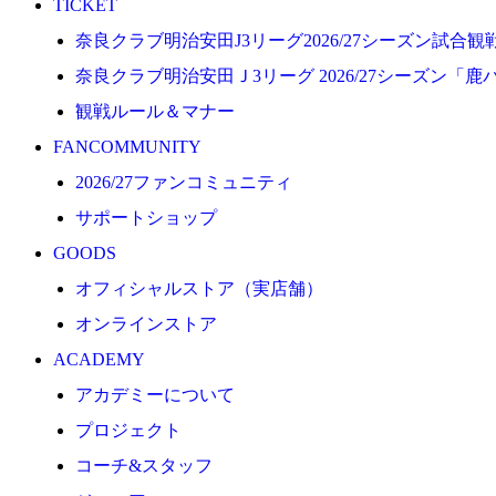
TICKET
プロジェクト
奈良クラブ明治安田J3リーグ2026/27シーズン試合
コーチ&スタッフ
奈良クラブ明治安田Ｊ3リーグ 2026/27シーズン「鹿
ジュニア
観戦ルール＆マナー
ジュニアユース
FANCOMMUNITY
ユース
2026/27ファンコミュニティ
練習拠点（ナラディーア）
サポートショップ
SCHOOL
GOODS
CLUB
オフィシャルストア（実店舗）
2026/27 パートナー企業
オンラインストア
パートナー募集
ACADEMY
クラブ理念
アカデミーについて
クラブ情報
プロジェクト
サステナビリティ
コーチ&スタッフ
Web制作支援