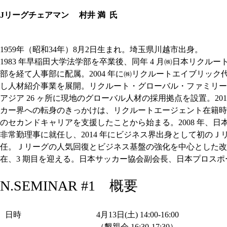
Jリーグチェアマン 村井 満 氏
1959年（昭和34年）8月2日生まれ。埼玉県川越市出身。
1983 年早稲田大学法学部を卒業後、同年 4 月㈱日本リクル
部を経て人事部に配属。2004 年に㈱リクルートエイブリック
し人材紹介事業を展開。リクルート・グローバル・ファミリー
アジア 26 ヶ所に現地のグローバル人材の採用拠点を設置。20
カー界への転身のきっかけは、リクルートエージェント在籍時
のセカンドキャリアを支援したことから始まる。2008 年、日
非常勤理事に就任し、2014 年にビジネス界出身として初のＪ
任。Ｊリーグの人気回復とビジネス基盤の強化を中心とした改革に
在、3 期目を迎える。日本サッカー協会副会長、日本プロス
N.SEMINAR #1 概要
日時
4月13日(土) 14:00-16:00
（懇親会 16:30-17:30）