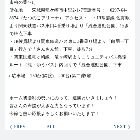
市柏の葉4-1）
所在地： 茨城県龍ケ崎市中里2-1-7電話番号： 0297-64-
8674（たつのこアリーナ）
アクセス： ・JR常磐線 佐貫駅
より関東鉄道バス東口4番乗り場より「総合運動公園」行き
で終点下車
・JR佐貫駅より関東鉄道バス東口3番乗り場より「白羽一丁
目」行きで「さんさん館」下車、徒歩7分
・関東鉄道竜ヶ崎線 竜ヶ崎駅よりコミュニティバス循環
ルート（龍・ゆうバス）内回りで「総合運動公園」下車
□駐車場 150台(隣接)、200台(第二)収容
ホーム初勝利の勢いにのって、連勝といきましょう！
皆さんの声援が大きな力となっています！
今節も熱い応援よろしくお願いいたします！
PREV
ALL
NEXT