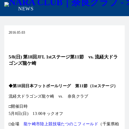
NEWS
2016.05.03
試合情報
5/8(日) 第18回JFL 1stステージ第11節 vs. 流経大ドラ
ゴンズ龍ケ崎
◆第18回日本フットボールリーグ 第11節（1stステージ）
流経大ドラゴンズ龍ケ崎 vs. 奈良クラブ
□開催日時
5月8日(日) 13:00キックオフ
□会場
龍ケ崎市陸上競技場たつのこフィールド
（千葉県柏