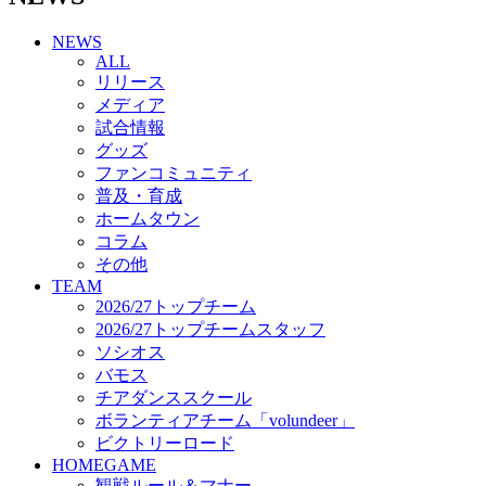
チアダンススクール
NEWS
ボランティアチーム「volundeer」
ALL
ビクトリーロード
リリース
HOMEGAME
メディア
観戦ルール＆マナー
試合情報
ホームゲーム運営管理規定
グッズ
Jリーグ運営管理規定
ファンコミュニティ
写真・動画使用ガイドライン
普及・育成
ロートフィールド奈良
ホームタウン
SCHEDULE
コラム
2026/27
練習見学時のファンサービスについて
その他
TICKET
TEAM
奈良クラブ明治安田J3リーグ2026/27シーズン試
2026/27トップチーム
合観戦チケット
2026/27トップチームスタッフ
奈良クラブ明治安田Ｊ3リーグ 2026/27シーズン
ソシオス
「鹿パス」
バモス
観戦ルール＆マナー
チアダンススクール
FANCOMMUNITY
ボランティアチーム「volundeer」
2026/27ファンコミュニティ
ビクトリーロード
サポートショップ
HOMEGAME
GOODS
観戦ルール＆マナー