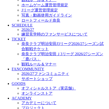
オフィシャルストア（実店舗）
ホームゲーム運営管理規定
オンラインストア
Jリーグ運営管理規定
ACADEMY
写真・動画使用ガイドライン
アカデミーについて
ロートフィールド奈良
プロジェクト
SCHEDULE
コーチ&スタッフ
2026/27
ジュニア
練習見学時のファンサービスについて
ジュニアユース
TICKET
奈良クラブ明治安田J3リーグ2026/27シーズン試
ユース
合観戦チケット
練習拠点（ナラディーア）
奈良クラブ明治安田Ｊ3リーグ 2026/27シーズン
SCHOOL
CLUB
「鹿パス」
2026/27 パートナー企業
観戦ルール＆マナー
パートナー募集
FANCOMMUNITY
クラブ理念
2026/27ファンコミュニティ
クラブ情報
サポートショップ
サステナビリティ
GOODS
オフィシャルストア（実店舗）
Web制作支援
オンラインストア
応援プロジェクト
ACADEMY
アカデミーについて
プロジェクト